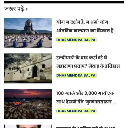
जरूर पढ़ें
योग न दर्शन है, न धर्म; योग
आंतरिक कल्याण का विज्ञान है:
अंतरराष्ट्रीय योग दिवस 2026 पर
DHARMENDRA BAJPAI
सद्गुर
हल्दीघाटी के बाद कहाँ रहे थे
महाराणा प्रताप? मेवाड़ के इतिहास
का वह अनकहा अध्याय जो आज भी
DHARMENDRA BAJPAI
कोल्यारी में जीवित है
100 ग्वाले और 3,000 गायें एक
साथ देखने बैठे ‘कृष्णावतारम’…
नागपुर में दिखा ऐसा नज़ारा कि
DHARMENDRA BAJPAI
लोग बोले, “ऐसा तो सिर्फ़ कृष्ण ही
कर सकते हैं”