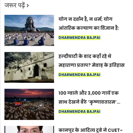
जरूर पढ़ें
योग न दर्शन है, न धर्म; योग
आंतरिक कल्याण का विज्ञान है:
अंतरराष्ट्रीय योग दिवस 2026 पर
DHARMENDRA BAJPAI
सद्गुर
हल्दीघाटी के बाद कहाँ रहे थे
महाराणा प्रताप? मेवाड़ के इतिहास
का वह अनकहा अध्याय जो आज भी
DHARMENDRA BAJPAI
कोल्यारी में जीवित है
100 ग्वाले और 3,000 गायें एक
साथ देखने बैठे ‘कृष्णावतारम’…
नागपुर में दिखा ऐसा नज़ारा कि
DHARMENDRA BAJPAI
लोग बोले, “ऐसा तो सिर्फ़ कृष्ण ही
कर सकते हैं”
कानपुर के आदित्य दुबे ने CUET-