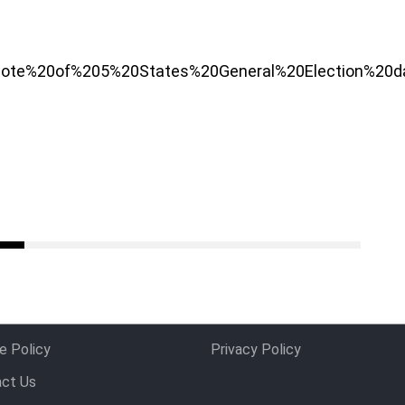
20Note%20of%205%20States%20General%20Election%20d
e Policy
Privacy Policy
ct Us