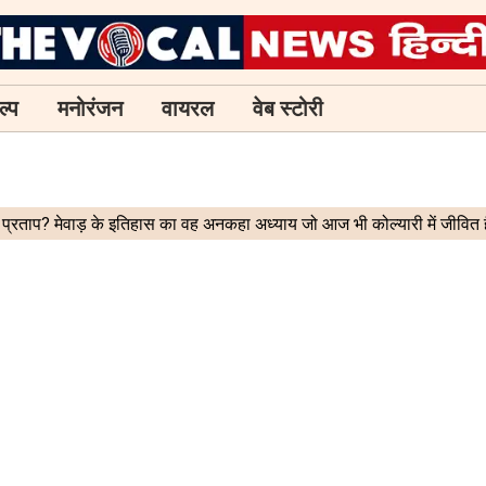
ल्प
मनोरंजन
वायरल
वेब स्टोरी