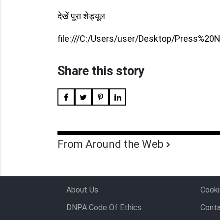
देखें पूरा शेड्यूल
file:///C:/Users/user/Desktop/Press%
Share this story
From Around the Web
About Us
Cooki
DNPA Code Of Ethics
Conta