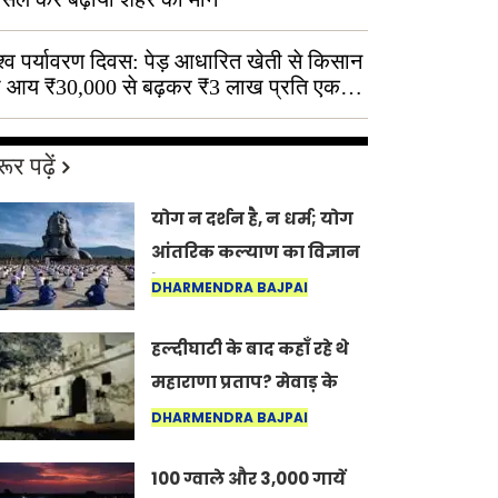
श्व पर्यावरण दिवस: पेड़ आधारित खेती से किसान
 आय ₹30,000 से बढ़कर ₹3 लाख प्रति एकड़
ूर पढ़ें
योग न दर्शन है, न धर्म; योग
आंतरिक कल्याण का विज्ञान
है: अंतरराष्ट्रीय योग दिवस
DHARMENDRA BAJPAI
2026 पर सद्गुर
हल्दीघाटी के बाद कहाँ रहे थे
महाराणा प्रताप? मेवाड़ के
इतिहास का वह अनकहा
DHARMENDRA BAJPAI
अध्याय जो आज भी कोल्यारी
100 ग्वाले और 3,000 गायें
में जीवित है