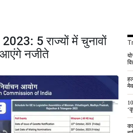
3: 5 राज्यों में चुनावों
T
आएंगे नजीते
यो
वि
हल
मे
भी
10
‘क
लो
का
हा