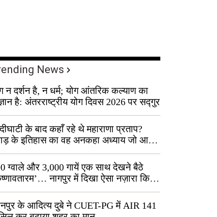
rending News
ग न दर्शन है, न धर्म; योग आंतरिक कल्याण का
ज्ञान है: अंतरराष्ट्रीय योग दिवस 2026 पर सद्गुर
्दीघाटी के बाद कहाँ रहे थे महाराणा प्रताप?
वाड़ के इतिहास का वह अनकहा अध्याय जो आज
 कोल्यारी में जीवित है
0 ग्वाले और 3,000 गायें एक साथ देखने बैठे
ृष्णावतारम’… नागपुर में दिखा ऐसा नज़ारा कि
ग बोले, “ऐसा तो सिर्फ़ कृष्ण ही कर सकते हैं”
नपुर के आदित्य दुबे ने CUET-PG में AIR 141
सिल कर बढ़ाया शहर का मान