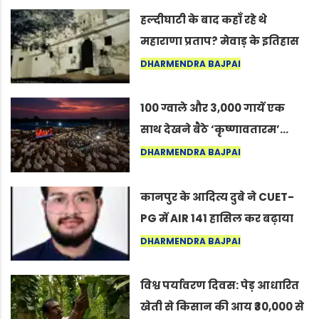
हल्दीघाटी के बाद कहाँ रहे थे
महाराणा प्रताप? मेवाड़ के इतिहास
का वह अनकहा अध्याय जो आज भी
DHARMENDRA BAJPAI
कोल्यारी में जीवित है
100 ग्वाले और 3,000 गायें एक
साथ देखने बैठे ‘कृष्णावतारम’…
नागपुर में दिखा ऐसा नज़ारा कि
DHARMENDRA BAJPAI
लोग बोले, “ऐसा तो सिर्फ़ कृष्ण ही
कर सकते हैं”
कानपुर के आदित्य दुबे ने CUET-
PG में AIR 141 हासिल कर बढ़ाया
शहर का मान
DHARMENDRA BAJPAI
विश्व पर्यावरण दिवस: पेड़ आधारित
खेती से किसान की आय ₹30,000 से