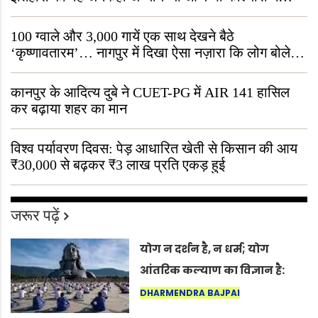
जीवित है
100 ग्वाले और 3,000 गायें एक साथ देखने बैठे
‘कृष्णावतारम’… नागपुर में दिखा ऐसा नज़ारा कि लोग बोले,
“ऐसा तो सिर्फ़ कृष्ण ही कर सकते हैं”
कानपुर के आदित्य दुबे ने CUET-PG में AIR 141 हासिल
कर बढ़ाया शहर का मान
विश्व पर्यावरण दिवस: पेड़ आधारित खेती से किसान की आय
₹30,000 से बढ़कर ₹3 लाख प्रति एकड़ हुई
जरूर पढ़ें
योग न दर्शन है, न धर्म; योग
आंतरिक कल्याण का विज्ञान है:
अंतरराष्ट्रीय योग दिवस 2026 पर
DHARMENDRA BAJPAI
सद्गुर