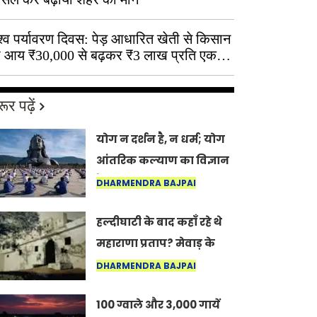
श्व पर्यावरण दिवस: पेड़ आधारित खेती से किसान
 आय ₹30,000 से बढ़कर ₹3 लाख प्रति एकड़
ूर पढ़ें
योग न दर्शन है, न धर्म; योग
आंतरिक कल्याण का विज्ञान
है: अंतरराष्ट्रीय योग दिवस
DHARMENDRA BAJPAI
2026 पर सद्गुर
हल्दीघाटी के बाद कहाँ रहे थे
महाराणा प्रताप? मेवाड़ के
इतिहास का वह अनकहा
DHARMENDRA BAJPAI
अध्याय जो आज भी कोल्यारी
100 ग्वाले और 3,000 गायें
में जीवित है