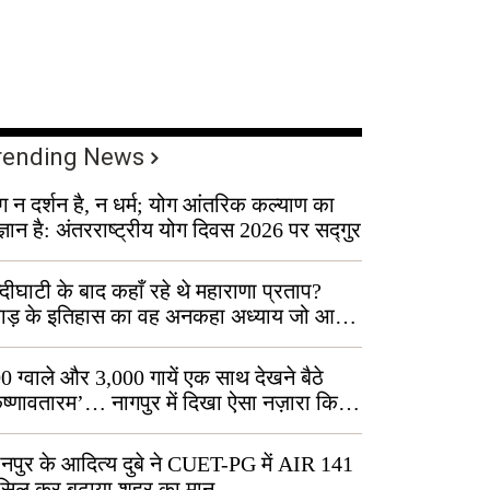
rending News
ग न दर्शन है, न धर्म; योग आंतरिक कल्याण का
ज्ञान है: अंतरराष्ट्रीय योग दिवस 2026 पर सद्गुर
्दीघाटी के बाद कहाँ रहे थे महाराणा प्रताप?
वाड़ के इतिहास का वह अनकहा अध्याय जो आज
 कोल्यारी में जीवित है
0 ग्वाले और 3,000 गायें एक साथ देखने बैठे
ृष्णावतारम’… नागपुर में दिखा ऐसा नज़ारा कि
ग बोले, “ऐसा तो सिर्फ़ कृष्ण ही कर सकते हैं”
नपुर के आदित्य दुबे ने CUET-PG में AIR 141
सिल कर बढ़ाया शहर का मान