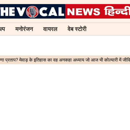
ल्प
मनोरंजन
वायरल
वेब स्टोरी