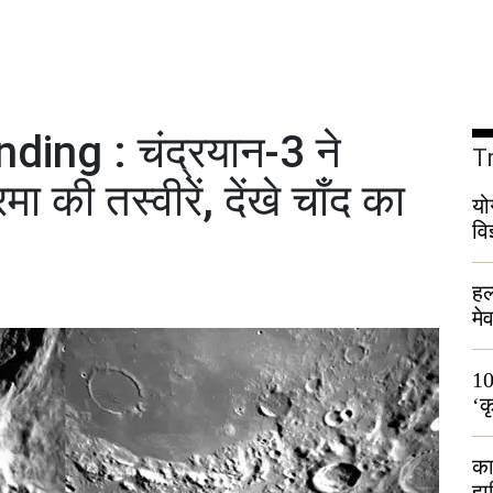
ng : चंद्रयान-3 ने
T
 की तस्वीरें, देंखे चाँद का
यो
वि
हल
मे
भी
10
‘क
लो
का
हा