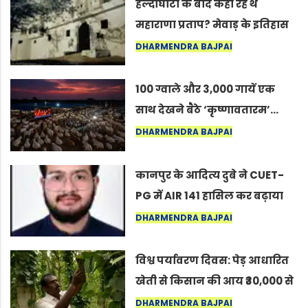
हल्दीघाटी के बाद कहाँ रहे थे
महाराणा प्रताप? मेवाड़ के इतिहास
का वह अनकहा अध्याय जो आज भी
DHARMENDRA BAJPAI
कोल्यारी में जीवित है
100 ग्वाले और 3,000 गायें एक
साथ देखने बैठे ‘कृष्णावतारम’…
नागपुर में दिखा ऐसा नज़ारा कि
DHARMENDRA BAJPAI
लोग बोले, “ऐसा तो सिर्फ़ कृष्ण ही
कर सकते हैं”
कानपुर के आदित्य दुबे ने CUET-
PG में AIR 141 हासिल कर बढ़ाया
शहर का मान
DHARMENDRA BAJPAI
विश्व पर्यावरण दिवस: पेड़ आधारित
खेती से किसान की आय ₹30,000 से
बढ़कर ₹3 लाख प्रति एकड़ हुई
DHARMENDRA BAJPAI