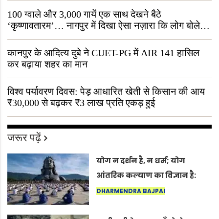
100 ग्वाले और 3,000 गायें एक साथ देखने बैठे
‘कृष्णावतारम’… नागपुर में दिखा ऐसा नज़ारा कि लोग बोले,
“ऐसा तो सिर्फ़ कृष्ण ही कर सकते हैं”
कानपुर के आदित्य दुबे ने CUET-PG में AIR 141 हासिल
कर बढ़ाया शहर का मान
विश्व पर्यावरण दिवस: पेड़ आधारित खेती से किसान की आय
₹30,000 से बढ़कर ₹3 लाख प्रति एकड़ हुई
जरूर पढ़ें
योग न दर्शन है, न धर्म; योग
आंतरिक कल्याण का विज्ञान है:
अंतरराष्ट्रीय योग दिवस 2026 पर
DHARMENDRA BAJPAI
सद्गुर