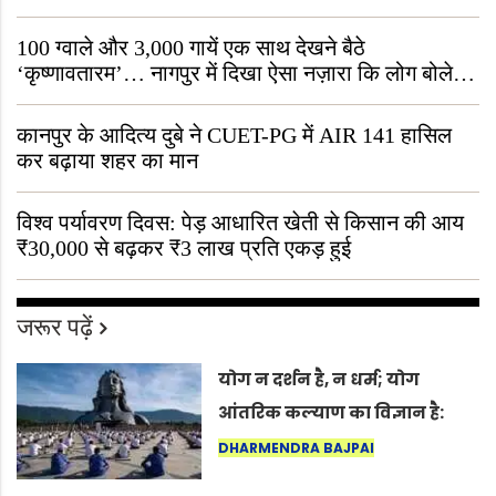
जीवित है
100 ग्वाले और 3,000 गायें एक साथ देखने बैठे
‘कृष्णावतारम’… नागपुर में दिखा ऐसा नज़ारा कि लोग बोले,
“ऐसा तो सिर्फ़ कृष्ण ही कर सकते हैं”
कानपुर के आदित्य दुबे ने CUET-PG में AIR 141 हासिल
कर बढ़ाया शहर का मान
विश्व पर्यावरण दिवस: पेड़ आधारित खेती से किसान की आय
₹30,000 से बढ़कर ₹3 लाख प्रति एकड़ हुई
जरूर पढ़ें
योग न दर्शन है, न धर्म; योग
आंतरिक कल्याण का विज्ञान है:
अंतरराष्ट्रीय योग दिवस 2026 पर
DHARMENDRA BAJPAI
सद्गुर