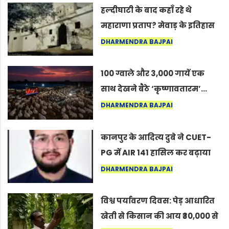
हल्दीघाटी के बाद कहाँ रहे थे
महाराणा प्रताप? मेवाड़ के इतिहास
का वह अनकहा अध्याय जो आज भी
DHARMENDRA BAJPAI
कोल्यारी में जीवित है
100 ग्वाले और 3,000 गायें एक
साथ देखने बैठे ‘कृष्णावतारम’…
नागपुर में दिखा ऐसा नज़ारा कि
DHARMENDRA BAJPAI
लोग बोले, “ऐसा तो सिर्फ़ कृष्ण ही
कर सकते हैं”
कानपुर के आदित्य दुबे ने CUET-
PG में AIR 141 हासिल कर बढ़ाया
शहर का मान
DHARMENDRA BAJPAI
विश्व पर्यावरण दिवस: पेड़ आधारित
खेती से किसान की आय ₹30,000 से