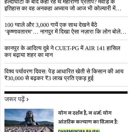
हल्दीघाटी के बाद कहाँ रहे थे महाराणा प्रताप? मेवाड़ के
इतिहास का वह अनकहा अध्याय जो आज भी कोल्यारी में
जीवित है
100 ग्वाले और 3,000 गायें एक साथ देखने बैठे
‘कृष्णावतारम’… नागपुर में दिखा ऐसा नज़ारा कि लोग बोले,
“ऐसा तो सिर्फ़ कृष्ण ही कर सकते हैं”
कानपुर के आदित्य दुबे ने CUET-PG में AIR 141 हासिल
कर बढ़ाया शहर का मान
विश्व पर्यावरण दिवस: पेड़ आधारित खेती से किसान की आय
₹30,000 से बढ़कर ₹3 लाख प्रति एकड़ हुई
जरूर पढ़ें
योग न दर्शन है, न धर्म; योग
आंतरिक कल्याण का विज्ञान है:
अंतरराष्ट्रीय योग दिवस 2026 पर
DHARMENDRA BAJPAI