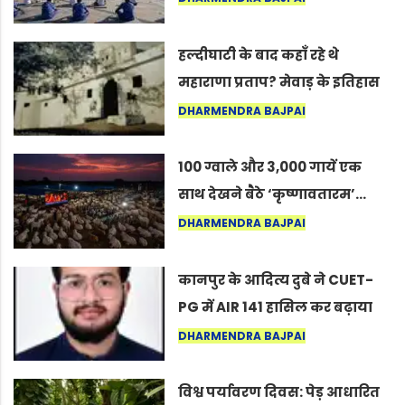
सद्गुर
हल्दीघाटी के बाद कहाँ रहे थे
महाराणा प्रताप? मेवाड़ के इतिहास
का वह अनकहा अध्याय जो आज भी
DHARMENDRA BAJPAI
कोल्यारी में जीवित है
100 ग्वाले और 3,000 गायें एक
साथ देखने बैठे ‘कृष्णावतारम’…
नागपुर में दिखा ऐसा नज़ारा कि
DHARMENDRA BAJPAI
लोग बोले, “ऐसा तो सिर्फ़ कृष्ण ही
कर सकते हैं”
कानपुर के आदित्य दुबे ने CUET-
PG में AIR 141 हासिल कर बढ़ाया
शहर का मान
DHARMENDRA BAJPAI
विश्व पर्यावरण दिवस: पेड़ आधारित