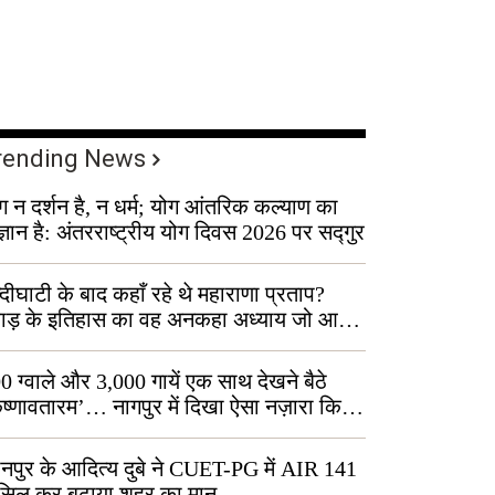
rending News
ग न दर्शन है, न धर्म; योग आंतरिक कल्याण का
ज्ञान है: अंतरराष्ट्रीय योग दिवस 2026 पर सद्गुर
्दीघाटी के बाद कहाँ रहे थे महाराणा प्रताप?
वाड़ के इतिहास का वह अनकहा अध्याय जो आज
 कोल्यारी में जीवित है
0 ग्वाले और 3,000 गायें एक साथ देखने बैठे
ृष्णावतारम’… नागपुर में दिखा ऐसा नज़ारा कि
ग बोले, “ऐसा तो सिर्फ़ कृष्ण ही कर सकते हैं”
नपुर के आदित्य दुबे ने CUET-PG में AIR 141
सिल कर बढ़ाया शहर का मान