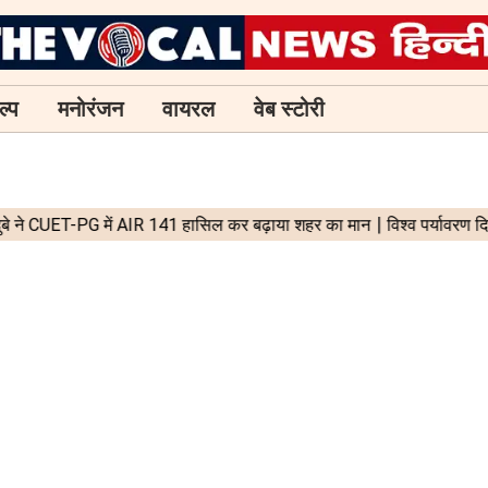
ल्प
मनोरंजन
वायरल
वेब स्टोरी