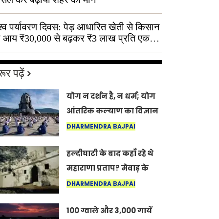
श्व पर्यावरण दिवस: पेड़ आधारित खेती से किसान
 आय ₹30,000 से बढ़कर ₹3 लाख प्रति एकड़
ूर पढ़ें
योग न दर्शन है, न धर्म; योग
आंतरिक कल्याण का विज्ञान
है: अंतरराष्ट्रीय योग दिवस
DHARMENDRA BAJPAI
2026 पर सद्गुर
हल्दीघाटी के बाद कहाँ रहे थे
महाराणा प्रताप? मेवाड़ के
इतिहास का वह अनकहा
DHARMENDRA BAJPAI
अध्याय जो आज भी कोल्यारी
100 ग्वाले और 3,000 गायें
में जीवित है