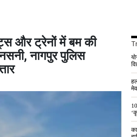
 और ट्रेनों में बम की
T
सनी, नागपुर पुलिस
यो
वि
्तार
हल
मे
भी
10
‘क
लो
का
हा