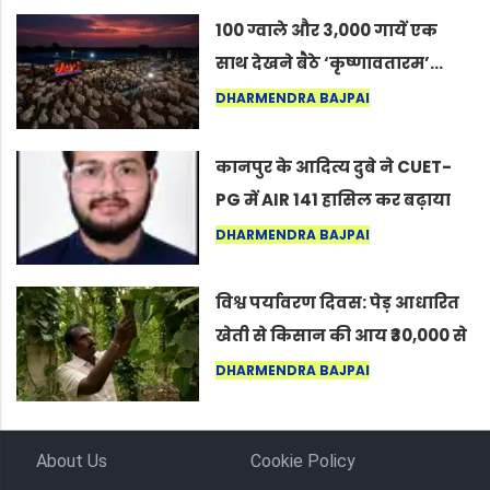
100 ग्वाले और 3,000 गायें एक
साथ देखने बैठे ‘कृष्णावतारम’…
नागपुर में दिखा ऐसा नज़ारा कि
DHARMENDRA BAJPAI
लोग बोले, “ऐसा तो सिर्फ़ कृष्ण ही
कर सकते हैं”
कानपुर के आदित्य दुबे ने CUET-
PG में AIR 141 हासिल कर बढ़ाया
शहर का मान
DHARMENDRA BAJPAI
विश्व पर्यावरण दिवस: पेड़ आधारित
खेती से किसान की आय ₹30,000 से
बढ़कर ₹3 लाख प्रति एकड़ हुई
DHARMENDRA BAJPAI
About Us
Cookie Policy