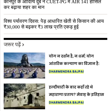
कानपुर के आदित्य दुबे ने CUET-PG में AIR 141 हासिल
कर बढ़ाया शहर का मान
विश्व पर्यावरण दिवस: पेड़ आधारित खेती से किसान की आय
₹30,000 से बढ़कर ₹3 लाख प्रति एकड़ हुई
जरूर पढ़ें
योग न दर्शन है, न धर्म; योग
आंतरिक कल्याण का विज्ञान है:
अंतरराष्ट्रीय योग दिवस 2026 पर
DHARMENDRA BAJPAI
सद्गुर
हल्दीघाटी के बाद कहाँ रहे थे
महाराणा प्रताप? मेवाड़ के इतिहास
का वह अनकहा अध्याय जो आज भी
DHARMENDRA BAJPAI
कोल्यारी में जीवित है