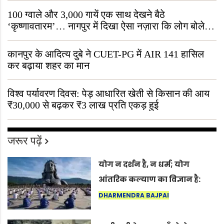
100 ग्वाले और 3,000 गायें एक साथ देखने बैठे
‘कृष्णावतारम’… नागपुर में दिखा ऐसा नज़ारा कि लोग बोले,
“ऐसा तो सिर्फ़ कृष्ण ही कर सकते हैं”
कानपुर के आदित्य दुबे ने CUET-PG में AIR 141 हासिल
कर बढ़ाया शहर का मान
विश्व पर्यावरण दिवस: पेड़ आधारित खेती से किसान की आय
₹30,000 से बढ़कर ₹3 लाख प्रति एकड़ हुई
जरूर पढ़ें
योग न दर्शन है, न धर्म; योग
आंतरिक कल्याण का विज्ञान है:
अंतरराष्ट्रीय योग दिवस 2026 पर
DHARMENDRA BAJPAI
सद्गुर