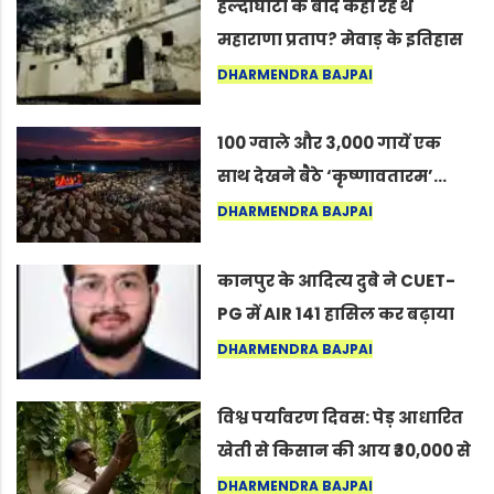
हल्दीघाटी के बाद कहाँ रहे थे
महाराणा प्रताप? मेवाड़ के इतिहास
का वह अनकहा अध्याय जो आज भी
DHARMENDRA BAJPAI
कोल्यारी में जीवित है
100 ग्वाले और 3,000 गायें एक
साथ देखने बैठे ‘कृष्णावतारम’…
नागपुर में दिखा ऐसा नज़ारा कि
DHARMENDRA BAJPAI
लोग बोले, “ऐसा तो सिर्फ़ कृष्ण ही
कर सकते हैं”
कानपुर के आदित्य दुबे ने CUET-
PG में AIR 141 हासिल कर बढ़ाया
शहर का मान
DHARMENDRA BAJPAI
विश्व पर्यावरण दिवस: पेड़ आधारित
खेती से किसान की आय ₹30,000 से
बढ़कर ₹3 लाख प्रति एकड़ हुई
DHARMENDRA BAJPAI