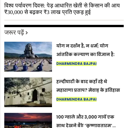
विश्व पर्यावरण दिवस: पेड़ आधारित खेती से किसान की आय
₹30,000 से बढ़कर ₹3 लाख प्रति एकड़ हुई
जरूर पढ़ें
योग न दर्शन है, न धर्म; योग
आंतरिक कल्याण का विज्ञान है:
अंतरराष्ट्रीय योग दिवस 2026 पर
DHARMENDRA BAJPAI
सद्गुर
हल्दीघाटी के बाद कहाँ रहे थे
महाराणा प्रताप? मेवाड़ के इतिहास
का वह अनकहा अध्याय जो आज भी
DHARMENDRA BAJPAI
कोल्यारी में जीवित है
100 ग्वाले और 3,000 गायें एक
साथ देखने बैठे ‘कृष्णावतारम’…