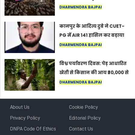
नागपुर में दिखा ऐसा नज़ारा कि
DHARMENDRA BAJPAI
लोग बोले, “ऐसा तो सिर्फ़ कृष्ण ही
कर सकते हैं”
कानपुर के आदित्य दुबे ने CUET-
PG में AIR 141 हासिल कर बढ़ाया
शहर का मान
DHARMENDRA BAJPAI
विश्व पर्यावरण दिवस: पेड़ आधारित
खेती से किसान की आय ₹30,000 से
बढ़कर ₹3 लाख प्रति एकड़ हुई
DHARMENDRA BAJPAI
About Us
Cookie Policy
Privacy Policy
Editorial Policy
DNPA Code Of Ethics
Contact Us