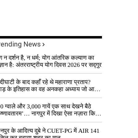
rending News
ग न दर्शन है, न धर्म; योग आंतरिक कल्याण का
ज्ञान है: अंतरराष्ट्रीय योग दिवस 2026 पर सद्गुर
्दीघाटी के बाद कहाँ रहे थे महाराणा प्रताप?
वाड़ के इतिहास का वह अनकहा अध्याय जो आज
 कोल्यारी में जीवित है
0 ग्वाले और 3,000 गायें एक साथ देखने बैठे
ृष्णावतारम’… नागपुर में दिखा ऐसा नज़ारा कि
ग बोले, “ऐसा तो सिर्फ़ कृष्ण ही कर सकते हैं”
नपुर के आदित्य दुबे ने CUET-PG में AIR 141
सिल कर बढ़ाया शहर का मान