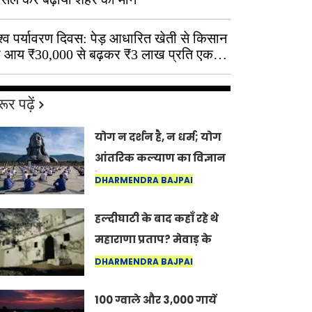
श्व पर्यावरण दिवस: पेड़ आधारित खेती से किसान
 आय ₹30,000 से बढ़कर ₹3 लाख प्रति एकड़
ूर पढ़ें
योग न दर्शन है, न धर्म; योग
आंतरिक कल्याण का विज्ञान
है: अंतरराष्ट्रीय योग दिवस
DHARMENDRA BAJPAI
2026 पर सद्गुर
हल्दीघाटी के बाद कहाँ रहे थे
महाराणा प्रताप? मेवाड़ के
इतिहास का वह अनकहा
DHARMENDRA BAJPAI
अध्याय जो आज भी कोल्यारी
100 ग्वाले और 3,000 गायें
में जीवित है