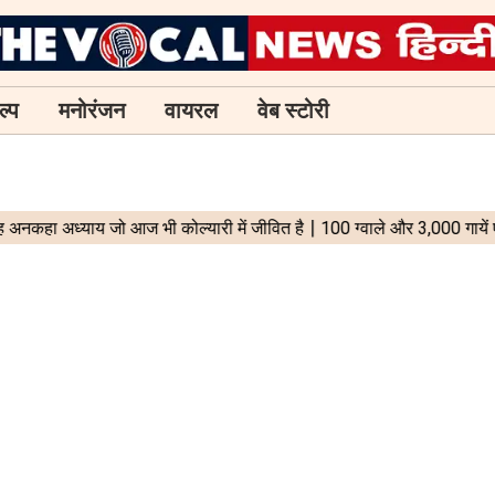
ल्प
मनोरंजन
वायरल
वेब स्टोरी