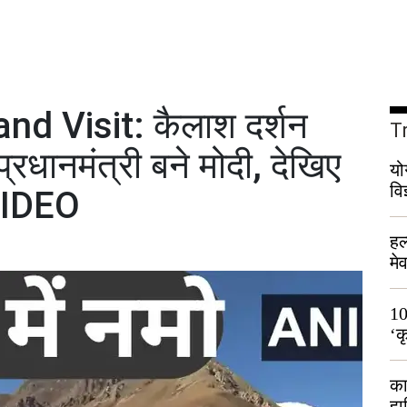
d Visit: कैलाश दर्शन
T
्रधानमंत्री बने मोदी, देखिए
यो
वि
 VIDEO
हल
मे
भी
10
‘क
लो
का
हा