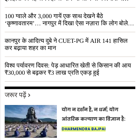
जीवित है
100 ग्वाले और 3,000 गायें एक साथ देखने बैठे
‘कृष्णावतारम’… नागपुर में दिखा ऐसा नज़ारा कि लोग बोले,
“ऐसा तो सिर्फ़ कृष्ण ही कर सकते हैं”
कानपुर के आदित्य दुबे ने CUET-PG में AIR 141 हासिल
कर बढ़ाया शहर का मान
विश्व पर्यावरण दिवस: पेड़ आधारित खेती से किसान की आय
₹30,000 से बढ़कर ₹3 लाख प्रति एकड़ हुई
जरूर पढ़ें
योग न दर्शन है, न धर्म; योग
आंतरिक कल्याण का विज्ञान है:
अंतरराष्ट्रीय योग दिवस 2026 पर
DHARMENDRA BAJPAI
सद्गुर