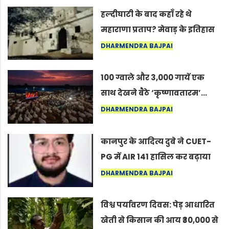
हल्दीघाटी के बाद कहाँ रहे थे
महाराणा प्रताप? मेवाड़ के इतिहास
का वह अनकहा अध्याय जो आज भी
DHARMENDRA BAJPAI
कोल्यारी में जीवित है
100 ग्वाले और 3,000 गायें एक
साथ देखने बैठे ‘कृष्णावतारम’…
नागपुर में दिखा ऐसा नज़ारा कि
DHARMENDRA BAJPAI
लोग बोले, “ऐसा तो सिर्फ़ कृष्ण ही
कर सकते हैं”
कानपुर के आदित्य दुबे ने CUET-
PG में AIR 141 हासिल कर बढ़ाया
शहर का मान
DHARMENDRA BAJPAI
विश्व पर्यावरण दिवस: पेड़ आधारित
खेती से किसान की आय ₹30,000 से