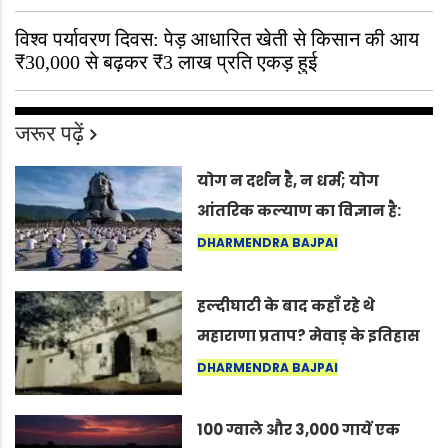
विश्व पर्यावरण दिवस: पेड़ आधारित खेती से किसान की आय
₹30,000 से बढ़कर ₹3 लाख प्रति एकड़ हुई
जरूर पढ़ें
योग न दर्शन है, न धर्म; योग
आंतरिक कल्याण का विज्ञान है:
अंतरराष्ट्रीय योग दिवस 2026 पर
DHARMENDRA BAJPAI
सद्गुर
हल्दीघाटी के बाद कहाँ रहे थे
महाराणा प्रताप? मेवाड़ के इतिहास
का वह अनकहा अध्याय जो आज भी
DHARMENDRA BAJPAI
कोल्यारी में जीवित है
100 ग्वाले और 3,000 गायें एक