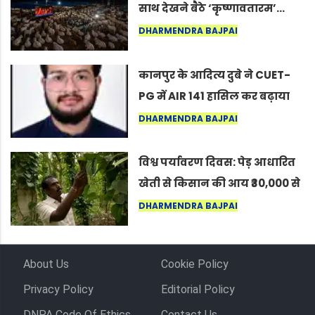
साथ देखने बैठे ‘कृष्णावतारम’…
नागपुर में दिखा ऐसा नज़ारा कि
DHARMENDRA BAJPAI
लोग बोले, “ऐसा तो सिर्फ़ कृष्ण ही
कर सकते हैं”
कानपुर के आदित्य दुबे ने CUET-
PG में AIR 141 हासिल कर बढ़ाया
शहर का मान
DHARMENDRA BAJPAI
विश्व पर्यावरण दिवस: पेड़ आधारित
खेती से किसान की आय ₹30,000 से
बढ़कर ₹3 लाख प्रति एकड़ हुई
DHARMENDRA BAJPAI
About Us
Cookie Policy
Privacy Policy
Editorial Policy
DNPA Code Of Ethics
Contact Us