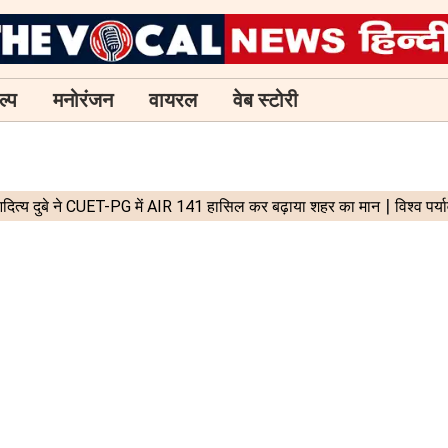
ल्प
मनोरंजन
वायरल
वेब स्टोरी