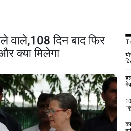
ले वाले,108 दिन बाद फिर
T
 और क्या मिलेगा
यो
वि
हल
मे
भी
10
‘क
लो
का
हा