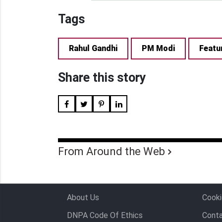
Tags
Rahul Gandhi
PM Modi
Featu
Share this story
From Around the Web
About Us
Cooki
DNPA Code Of Ethics
Conta