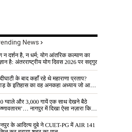
rending News
ग न दर्शन है, न धर्म; योग आंतरिक कल्याण का
ज्ञान है: अंतरराष्ट्रीय योग दिवस 2026 पर सद्गुर
्दीघाटी के बाद कहाँ रहे थे महाराणा प्रताप?
वाड़ के इतिहास का वह अनकहा अध्याय जो आज
 कोल्यारी में जीवित है
0 ग्वाले और 3,000 गायें एक साथ देखने बैठे
ृष्णावतारम’… नागपुर में दिखा ऐसा नज़ारा कि
ग बोले, “ऐसा तो सिर्फ़ कृष्ण ही कर सकते हैं”
नपुर के आदित्य दुबे ने CUET-PG में AIR 141
सिल कर बढ़ाया शहर का मान