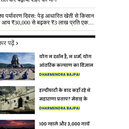
श्व पर्यावरण दिवस: पेड़ आधारित खेती से किसान
 आय ₹30,000 से बढ़कर ₹3 लाख प्रति एकड़
ूर पढ़ें
योग न दर्शन है, न धर्म; योग
आंतरिक कल्याण का विज्ञान
है: अंतरराष्ट्रीय योग दिवस
DHARMENDRA BAJPAI
2026 पर सद्गुर
हल्दीघाटी के बाद कहाँ रहे थे
महाराणा प्रताप? मेवाड़ के
इतिहास का वह अनकहा
DHARMENDRA BAJPAI
अध्याय जो आज भी कोल्यारी
100 ग्वाले और 3,000 गायें
में जीवित है