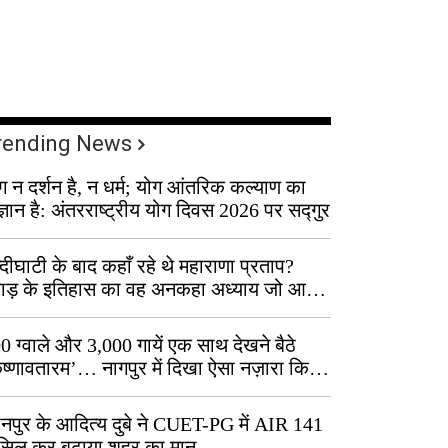
rending News
ग न दर्शन है, न धर्म; योग आंतरिक कल्याण का
ज्ञान है: अंतरराष्ट्रीय योग दिवस 2026 पर सद्गुर
्दीघाटी के बाद कहाँ रहे थे महाराणा प्रताप?
वाड़ के इतिहास का वह अनकहा अध्याय जो आज
 कोल्यारी में जीवित है
0 ग्वाले और 3,000 गायें एक साथ देखने बैठे
ृष्णावतारम’… नागपुर में दिखा ऐसा नज़ारा कि
ग बोले, “ऐसा तो सिर्फ़ कृष्ण ही कर सकते हैं”
नपुर के आदित्य दुबे ने CUET-PG में AIR 141
सिल कर बढ़ाया शहर का मान