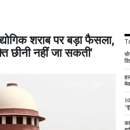
ोगिक शराब पर बड़ा फैसला,
T
्ति छीनी नहीं जा सकती'
यो
वि
हल
मे
भी
10
‘क
लो
का
हा