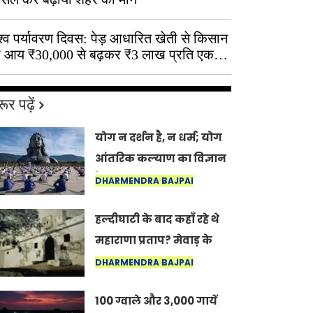
श्व पर्यावरण दिवस: पेड़ आधारित खेती से किसान
 आय ₹30,000 से बढ़कर ₹3 लाख प्रति एकड़
ूर पढ़ें
योग न दर्शन है, न धर्म; योग
आंतरिक कल्याण का विज्ञान
है: अंतरराष्ट्रीय योग दिवस
DHARMENDRA BAJPAI
2026 पर सद्गुर
हल्दीघाटी के बाद कहाँ रहे थे
महाराणा प्रताप? मेवाड़ के
इतिहास का वह अनकहा
DHARMENDRA BAJPAI
अध्याय जो आज भी कोल्यारी
100 ग्वाले और 3,000 गायें
में जीवित है