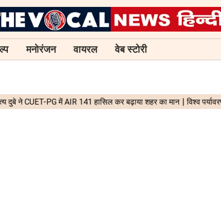
ल्प
मनोरंजन
वायरल
वेब स्टोरी