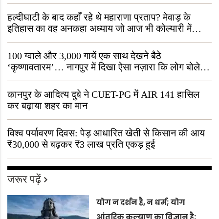
हल्दीघाटी के बाद कहाँ रहे थे महाराणा प्रताप? मेवाड़ के
इतिहास का वह अनकहा अध्याय जो आज भी कोल्यारी में
जीवित है
100 ग्वाले और 3,000 गायें एक साथ देखने बैठे
‘कृष्णावतारम’… नागपुर में दिखा ऐसा नज़ारा कि लोग बोले,
“ऐसा तो सिर्फ़ कृष्ण ही कर सकते हैं”
कानपुर के आदित्य दुबे ने CUET-PG में AIR 141 हासिल
कर बढ़ाया शहर का मान
विश्व पर्यावरण दिवस: पेड़ आधारित खेती से किसान की आय
₹30,000 से बढ़कर ₹3 लाख प्रति एकड़ हुई
जरूर पढ़ें
योग न दर्शन है, न धर्म; योग
आंतरिक कल्याण का विज्ञान है: