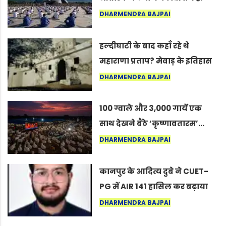
अंतरराष्ट्रीय योग दिवस 2026 पर
DHARMENDRA BAJPAI
सद्गुर
हल्दीघाटी के बाद कहाँ रहे थे
महाराणा प्रताप? मेवाड़ के इतिहास
का वह अनकहा अध्याय जो आज भी
DHARMENDRA BAJPAI
कोल्यारी में जीवित है
100 ग्वाले और 3,000 गायें एक
साथ देखने बैठे ‘कृष्णावतारम’…
नागपुर में दिखा ऐसा नज़ारा कि
DHARMENDRA BAJPAI
लोग बोले, “ऐसा तो सिर्फ़ कृष्ण ही
कर सकते हैं”
कानपुर के आदित्य दुबे ने CUET-
PG में AIR 141 हासिल कर बढ़ाया
शहर का मान
DHARMENDRA BAJPAI