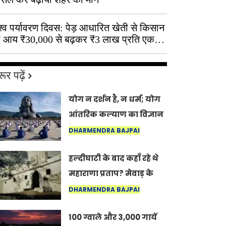
श्व पर्यावरण दिवस: पेड़ आधारित खेती से किसान
 आय ₹30,000 से बढ़कर ₹3 लाख प्रति एकड़
ूर पढ़ें
योग न दर्शन है, न धर्म; योग
आंतरिक कल्याण का विज्ञान
है: अंतरराष्ट्रीय योग दिवस
DHARMENDRA BAJPAI
2026 पर सद्गुर
हल्दीघाटी के बाद कहाँ रहे थे
महाराणा प्रताप? मेवाड़ के
इतिहास का वह अनकहा
DHARMENDRA BAJPAI
अध्याय जो आज भी कोल्यारी
100 ग्वाले और 3,000 गायें
में जीवित है