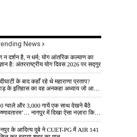
rending News
ग न दर्शन है, न धर्म; योग आंतरिक कल्याण का
ज्ञान है: अंतरराष्ट्रीय योग दिवस 2026 पर सद्गुर
्दीघाटी के बाद कहाँ रहे थे महाराणा प्रताप?
वाड़ के इतिहास का वह अनकहा अध्याय जो आज
 कोल्यारी में जीवित है
0 ग्वाले और 3,000 गायें एक साथ देखने बैठे
ृष्णावतारम’… नागपुर में दिखा ऐसा नज़ारा कि
ग बोले, “ऐसा तो सिर्फ़ कृष्ण ही कर सकते हैं”
नपुर के आदित्य दुबे ने CUET-PG में AIR 141
सिल कर बढ़ाया शहर का मान