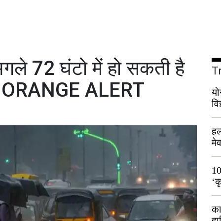
 72 घंटो में हो सकती है
T
ं में ORANGE ALERT
यो
वि
हल
मे
भी
10
‘क
लो
का
हा