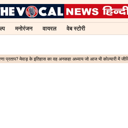
ल्प
मनोरंजन
वायरल
वेब स्टोरी