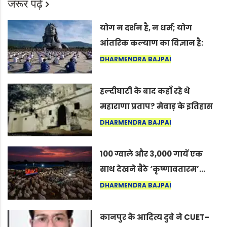
जरूर पढ़ें
योग न दर्शन है, न धर्म; योग
आंतरिक कल्याण का विज्ञान है:
अंतरराष्ट्रीय योग दिवस 2026 पर
DHARMENDRA BAJPAI
सद्गुर
हल्दीघाटी के बाद कहाँ रहे थे
महाराणा प्रताप? मेवाड़ के इतिहास
का वह अनकहा अध्याय जो आज भी
DHARMENDRA BAJPAI
कोल्यारी में जीवित है
100 ग्वाले और 3,000 गायें एक
साथ देखने बैठे ‘कृष्णावतारम’…
नागपुर में दिखा ऐसा नज़ारा कि
DHARMENDRA BAJPAI
लोग बोले, “ऐसा तो सिर्फ़ कृष्ण ही
कर सकते हैं”
कानपुर के आदित्य दुबे ने CUET-