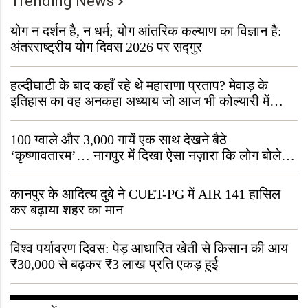
Trending News
योग न दर्शन है, न धर्म; योग आंतरिक कल्याण का विज्ञान है:
अंतरराष्ट्रीय योग दिवस 2026 पर सद्गुर
हल्दीघाटी के बाद कहाँ रहे थे महाराणा प्रताप? मेवाड़ के
इतिहास का वह अनकहा अध्याय जो आज भी कोल्यारी में
जीवित है
100 ग्वाले और 3,000 गायें एक साथ देखने बैठे
‘कृष्णावतारम’… नागपुर में दिखा ऐसा नज़ारा कि लोग बोले,
“ऐसा तो सिर्फ़ कृष्ण ही कर सकते हैं”
कानपुर के आदित्य दुबे ने CUET-PG में AIR 141 हासिल
कर बढ़ाया शहर का मान
विश्व पर्यावरण दिवस: पेड़ आधारित खेती से किसान की आय
₹30,000 से बढ़कर ₹3 लाख प्रति एकड़ हुई