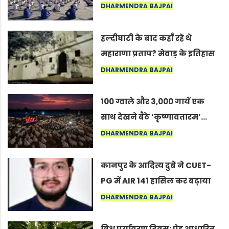
अंतरराष्ट्रीय योग दिवस 2026 पर
DHARMENDRA BAJPAI
सद्गुर
हल्दीघाटी के बाद कहाँ रहे थे
महाराणा प्रताप? मेवाड़ के इतिहास
का वह अनकहा अध्याय जो आज भी
DHARMENDRA BAJPAI
कोल्यारी में जीवित है
100 ग्वाले और 3,000 गायें एक
साथ देखने बैठे ‘कृष्णावतारम’…
नागपुर में दिखा ऐसा नज़ारा कि
DHARMENDRA BAJPAI
लोग बोले, “ऐसा तो सिर्फ़ कृष्ण ही
कर सकते हैं”
कानपुर के आदित्य दुबे ने CUET-
PG में AIR 141 हासिल कर बढ़ाया
शहर का मान
DHARMENDRA BAJPAI
विश्व पर्यावरण दिवस: पेड़ आधारित