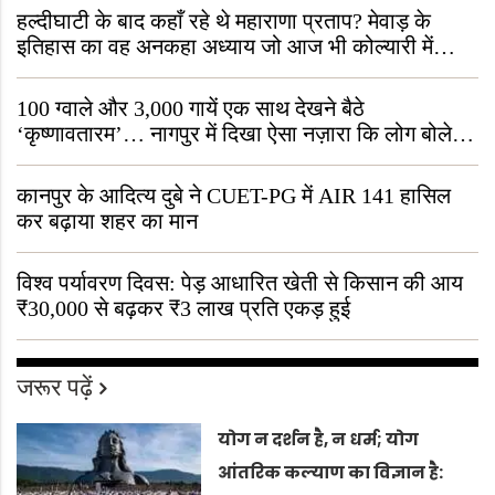
हल्दीघाटी के बाद कहाँ रहे थे महाराणा प्रताप? मेवाड़ के
इतिहास का वह अनकहा अध्याय जो आज भी कोल्यारी में
जीवित है
100 ग्वाले और 3,000 गायें एक साथ देखने बैठे
‘कृष्णावतारम’… नागपुर में दिखा ऐसा नज़ारा कि लोग बोले,
“ऐसा तो सिर्फ़ कृष्ण ही कर सकते हैं”
कानपुर के आदित्य दुबे ने CUET-PG में AIR 141 हासिल
कर बढ़ाया शहर का मान
विश्व पर्यावरण दिवस: पेड़ आधारित खेती से किसान की आय
₹30,000 से बढ़कर ₹3 लाख प्रति एकड़ हुई
जरूर पढ़ें
योग न दर्शन है, न धर्म; योग
आंतरिक कल्याण का विज्ञान है: