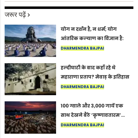
जरूर पढ़ें
योग न दर्शन है, न धर्म; योग
आंतरिक कल्याण का विज्ञान है:
अंतरराष्ट्रीय योग दिवस 2026 पर
DHARMENDRA BAJPAI
सद्गुर
हल्दीघाटी के बाद कहाँ रहे थे
महाराणा प्रताप? मेवाड़ के इतिहास
का वह अनकहा अध्याय जो आज भी
DHARMENDRA BAJPAI
कोल्यारी में जीवित है
100 ग्वाले और 3,000 गायें एक
साथ देखने बैठे ‘कृष्णावतारम’…
नागपुर में दिखा ऐसा नज़ारा कि
DHARMENDRA BAJPAI
लोग बोले, “ऐसा तो सिर्फ़ कृष्ण ही