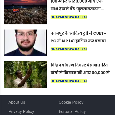
100 ग्वाले और 3,000 गायें एक
साथ देखने बैठे ‘कृष्णावतारम’…
नागपुर में दिखा ऐसा नज़ारा कि
DHARMENDRA BAJPAI
लोग बोले, “ऐसा तो सिर्फ़ कृष्ण ही
कर सकते हैं”
कानपुर के आदित्य दुबे ने CUET-
PG में AIR 141 हासिल कर बढ़ाया
शहर का मान
DHARMENDRA BAJPAI
विश्व पर्यावरण दिवस: पेड़ आधारित
खेती से किसान की आय ₹30,000 से
बढ़कर ₹3 लाख प्रति एकड़ हुई
DHARMENDRA BAJPAI
About Us
Cookie Policy
Privacy Policy
Editorial Policy