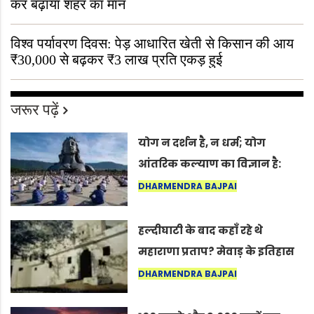
कर बढ़ाया शहर का मान
विश्व पर्यावरण दिवस: पेड़ आधारित खेती से किसान की आय
₹30,000 से बढ़कर ₹3 लाख प्रति एकड़ हुई
जरूर पढ़ें
योग न दर्शन है, न धर्म; योग
आंतरिक कल्याण का विज्ञान है:
अंतरराष्ट्रीय योग दिवस 2026 पर
DHARMENDRA BAJPAI
सद्गुर
हल्दीघाटी के बाद कहाँ रहे थे
महाराणा प्रताप? मेवाड़ के इतिहास
का वह अनकहा अध्याय जो आज भी
DHARMENDRA BAJPAI
कोल्यारी में जीवित है