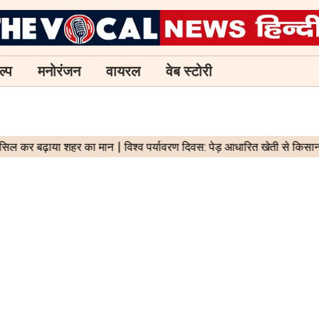
ल्प
मनोरंजन
वायरल
वेब स्टोरी