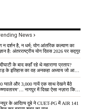
rending News
ग न दर्शन है, न धर्म; योग आंतरिक कल्याण का
ज्ञान है: अंतरराष्ट्रीय योग दिवस 2026 पर सद्गुर
्दीघाटी के बाद कहाँ रहे थे महाराणा प्रताप?
वाड़ के इतिहास का वह अनकहा अध्याय जो आज
 कोल्यारी में जीवित है
0 ग्वाले और 3,000 गायें एक साथ देखने बैठे
ृष्णावतारम’… नागपुर में दिखा ऐसा नज़ारा कि
ग बोले, “ऐसा तो सिर्फ़ कृष्ण ही कर सकते हैं”
नपुर के आदित्य दुबे ने CUET-PG में AIR 141
सिल कर बढ़ाया शहर का मान