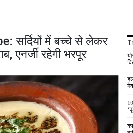
सर्दियों में बच्चे से लेकर
T
ाब, एनर्जी रहेगी भरपूर
यो
वि
हल
मे
भी
10
‘क
लो
का
हा