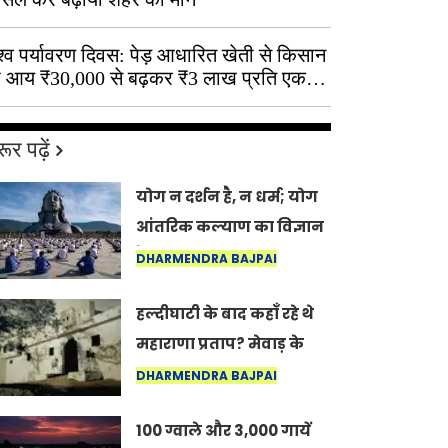
श्व पर्यावरण दिवस: पेड़ आधारित खेती से किसान
 आय ₹30,000 से बढ़कर ₹3 लाख प्रति एकड़
ूर पढ़ें
योग न दर्शन है, न धर्म; योग
आंतरिक कल्याण का विज्ञान
है: अंतरराष्ट्रीय योग दिवस
DHARMENDRA BAJPAI
2026 पर सद्गुर
हल्दीघाटी के बाद कहाँ रहे थे
महाराणा प्रताप? मेवाड़ के
इतिहास का वह अनकहा
DHARMENDRA BAJPAI
अध्याय जो आज भी कोल्यारी
100 ग्वाले और 3,000 गायें
में जीवित है