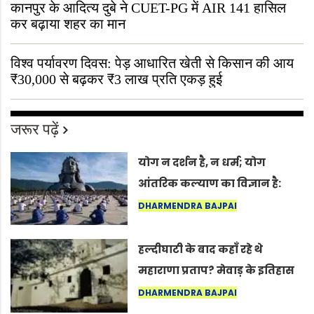
कानपुर के आदित्य दुबे ने CUET-PG में AIR 141 हासिल
कर बढ़ाया शहर का मान
विश्व पर्यावरण दिवस: पेड़ आधारित खेती से किसान की आय
₹30,000 से बढ़कर ₹3 लाख प्रति एकड़ हुई
जरूर पढ़ें
योग न दर्शन है, न धर्म; योग
आंतरिक कल्याण का विज्ञान है:
अंतरराष्ट्रीय योग दिवस 2026 पर
DHARMENDRA BAJPAI
सद्गुर
हल्दीघाटी के बाद कहाँ रहे थे
महाराणा प्रताप? मेवाड़ के इतिहास
का वह अनकहा अध्याय जो आज भी
DHARMENDRA BAJPAI
कोल्यारी में जीवित है