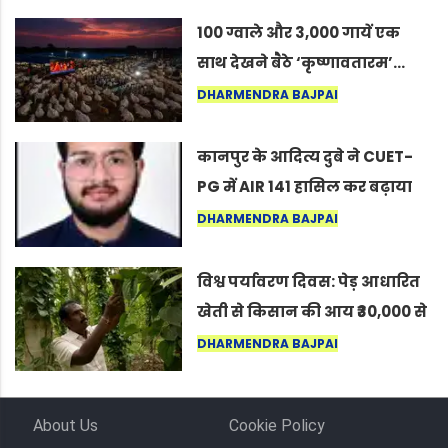
100 ग्वाले और 3,000 गायें एक
साथ देखने बैठे ‘कृष्णावतारम’…
नागपुर में दिखा ऐसा नज़ारा कि
DHARMENDRA BAJPAI
लोग बोले, “ऐसा तो सिर्फ़ कृष्ण ही
कर सकते हैं”
कानपुर के आदित्य दुबे ने CUET-
PG में AIR 141 हासिल कर बढ़ाया
शहर का मान
DHARMENDRA BAJPAI
विश्व पर्यावरण दिवस: पेड़ आधारित
खेती से किसान की आय ₹30,000 से
बढ़कर ₹3 लाख प्रति एकड़ हुई
DHARMENDRA BAJPAI
About Us
Cookie Policy