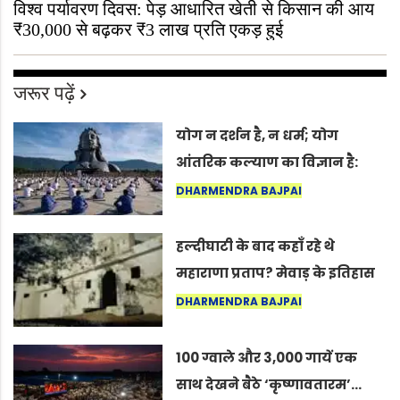
विश्व पर्यावरण दिवस: पेड़ आधारित खेती से किसान की आय
₹30,000 से बढ़कर ₹3 लाख प्रति एकड़ हुई
जरूर पढ़ें
योग न दर्शन है, न धर्म; योग
आंतरिक कल्याण का विज्ञान है:
अंतरराष्ट्रीय योग दिवस 2026 पर
DHARMENDRA BAJPAI
सद्गुर
हल्दीघाटी के बाद कहाँ रहे थे
महाराणा प्रताप? मेवाड़ के इतिहास
का वह अनकहा अध्याय जो आज भी
DHARMENDRA BAJPAI
कोल्यारी में जीवित है
100 ग्वाले और 3,000 गायें एक
साथ देखने बैठे ‘कृष्णावतारम’…