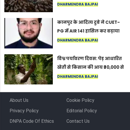
नागपुर में दिखा ऐसा नज़ारा कि
DHARMENDRA BAJPAI
लोग बोले, “ऐसा तो सिर्फ़ कृष्ण ही
कर सकते हैं”
कानपुर के आदित्य दुबे ने CUET-
PG में AIR 141 हासिल कर बढ़ाया
शहर का मान
DHARMENDRA BAJPAI
विश्व पर्यावरण दिवस: पेड़ आधारित
खेती से किसान की आय ₹30,000 से
बढ़कर ₹3 लाख प्रति एकड़ हुई
DHARMENDRA BAJPAI
About Us
Cookie Policy
Privacy Policy
Editorial Policy
DNPA Code Of Ethics
Contact Us