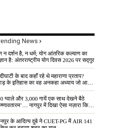
rending News
ग न दर्शन है, न धर्म; योग आंतरिक कल्याण का
ज्ञान है: अंतरराष्ट्रीय योग दिवस 2026 पर सद्गुर
्दीघाटी के बाद कहाँ रहे थे महाराणा प्रताप?
वाड़ के इतिहास का वह अनकहा अध्याय जो आज
 कोल्यारी में जीवित है
0 ग्वाले और 3,000 गायें एक साथ देखने बैठे
ृष्णावतारम’… नागपुर में दिखा ऐसा नज़ारा कि
ग बोले, “ऐसा तो सिर्फ़ कृष्ण ही कर सकते हैं”
नपुर के आदित्य दुबे ने CUET-PG में AIR 141
सिल कर बढ़ाया शहर का मान