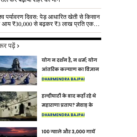
श्व पर्यावरण दिवस: पेड़ आधारित खेती से किसान
 आय ₹30,000 से बढ़कर ₹3 लाख प्रति एकड़
ूर पढ़ें
योग न दर्शन है, न धर्म; योग
आंतरिक कल्याण का विज्ञान
है: अंतरराष्ट्रीय योग दिवस
DHARMENDRA BAJPAI
2026 पर सद्गुर
हल्दीघाटी के बाद कहाँ रहे थे
महाराणा प्रताप? मेवाड़ के
इतिहास का वह अनकहा
DHARMENDRA BAJPAI
अध्याय जो आज भी कोल्यारी
100 ग्वाले और 3,000 गायें
में जीवित है