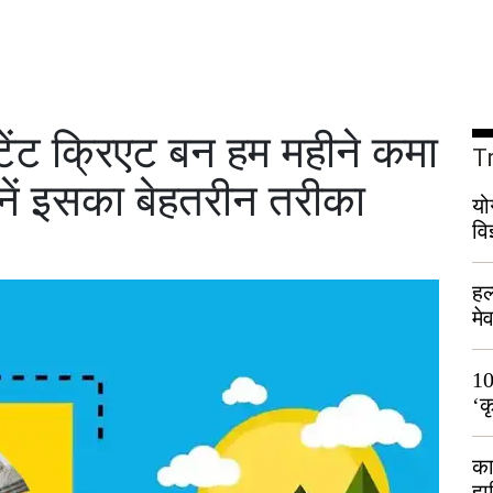
ंट क्रिएट बन हम महीने कमा
T
ानें इसका बेहतरीन तरीका
यो
वि
हल
मे
भी
10
‘क
लो
का
हा