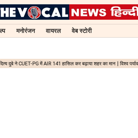
ल्प
मनोरंजन
वायरल
वेब स्टोरी