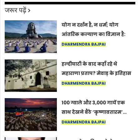
जरूर पढ़ें
योग न दर्शन है, न धर्म; योग
आंतरिक कल्याण का विज्ञान है:
अंतरराष्ट्रीय योग दिवस 2026 पर
DHARMENDRA BAJPAI
सद्गुर
हल्दीघाटी के बाद कहाँ रहे थे
महाराणा प्रताप? मेवाड़ के इतिहास
का वह अनकहा अध्याय जो आज भी
DHARMENDRA BAJPAI
कोल्यारी में जीवित है
100 ग्वाले और 3,000 गायें एक
साथ देखने बैठे ‘कृष्णावतारम’…
नागपुर में दिखा ऐसा नज़ारा कि
DHARMENDRA BAJPAI
लोग बोले, “ऐसा तो सिर्फ़ कृष्ण ही