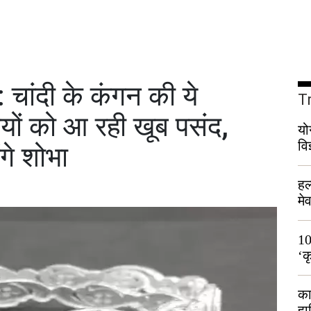
ांदी के कंगन की ये
T
ों को आ रही खूब पसंद,
यो
वि
गे शोभा
हल
मे
भी
10
‘क
लो
का
हा