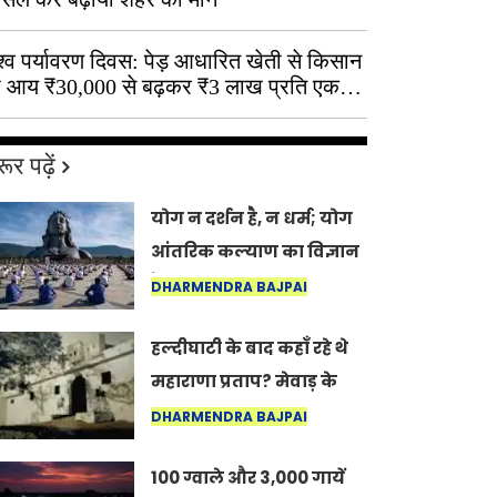
श्व पर्यावरण दिवस: पेड़ आधारित खेती से किसान
 आय ₹30,000 से बढ़कर ₹3 लाख प्रति एकड़
ूर पढ़ें
योग न दर्शन है, न धर्म; योग
आंतरिक कल्याण का विज्ञान
है: अंतरराष्ट्रीय योग दिवस
DHARMENDRA BAJPAI
2026 पर सद्गुर
हल्दीघाटी के बाद कहाँ रहे थे
महाराणा प्रताप? मेवाड़ के
इतिहास का वह अनकहा
DHARMENDRA BAJPAI
अध्याय जो आज भी कोल्यारी
100 ग्वाले और 3,000 गायें
में जीवित है