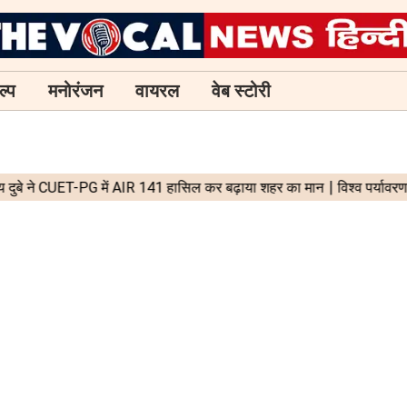
ल्प
मनोरंजन
वायरल
वेब स्टोरी