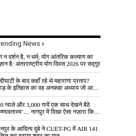
rending News
ग न दर्शन है, न धर्म; योग आंतरिक कल्याण का
ज्ञान है: अंतरराष्ट्रीय योग दिवस 2026 पर सद्गुर
्दीघाटी के बाद कहाँ रहे थे महाराणा प्रताप?
वाड़ के इतिहास का वह अनकहा अध्याय जो आज
 कोल्यारी में जीवित है
0 ग्वाले और 3,000 गायें एक साथ देखने बैठे
ृष्णावतारम’… नागपुर में दिखा ऐसा नज़ारा कि
ग बोले, “ऐसा तो सिर्फ़ कृष्ण ही कर सकते हैं”
नपुर के आदित्य दुबे ने CUET-PG में AIR 141
सिल कर बढ़ाया शहर का मान