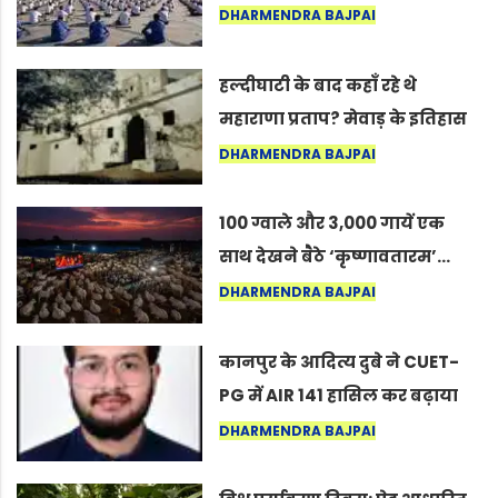
अंतरराष्ट्रीय योग दिवस 2026 पर
DHARMENDRA BAJPAI
सद्गुर
हल्दीघाटी के बाद कहाँ रहे थे
महाराणा प्रताप? मेवाड़ के इतिहास
का वह अनकहा अध्याय जो आज भी
DHARMENDRA BAJPAI
कोल्यारी में जीवित है
100 ग्वाले और 3,000 गायें एक
साथ देखने बैठे ‘कृष्णावतारम’…
नागपुर में दिखा ऐसा नज़ारा कि
DHARMENDRA BAJPAI
लोग बोले, “ऐसा तो सिर्फ़ कृष्ण ही
कर सकते हैं”
कानपुर के आदित्य दुबे ने CUET-
PG में AIR 141 हासिल कर बढ़ाया
शहर का मान
DHARMENDRA BAJPAI