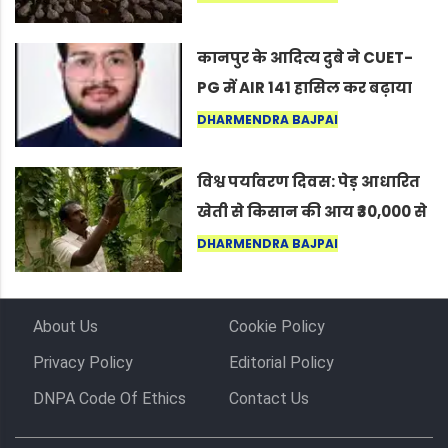
लोग बोले, “ऐसा तो सिर्फ़ कृष्ण ही
कर सकते हैं”
कानपुर के आदित्य दुबे ने CUET-
PG में AIR 141 हासिल कर बढ़ाया
शहर का मान
DHARMENDRA BAJPAI
विश्व पर्यावरण दिवस: पेड़ आधारित
खेती से किसान की आय ₹30,000 से
बढ़कर ₹3 लाख प्रति एकड़ हुई
DHARMENDRA BAJPAI
About Us
Cookie Policy
Privacy Policy
Editorial Policy
DNPA Code Of Ethics
Contact Us