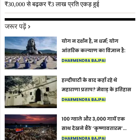
₹30,000 से बढ़कर ₹3 लाख प्रति एकड़ हुई
जरूर पढ़ें
योग न दर्शन है, न धर्म; योग
आंतरिक कल्याण का विज्ञान है:
अंतरराष्ट्रीय योग दिवस 2026 पर
DHARMENDRA BAJPAI
सद्गुर
हल्दीघाटी के बाद कहाँ रहे थे
महाराणा प्रताप? मेवाड़ के इतिहास
का वह अनकहा अध्याय जो आज भी
DHARMENDRA BAJPAI
कोल्यारी में जीवित है
100 ग्वाले और 3,000 गायें एक
साथ देखने बैठे ‘कृष्णावतारम’…
नागपुर में दिखा ऐसा नज़ारा कि
DHARMENDRA BAJPAI