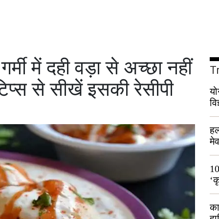
ी में दही वड़ा से अच्छा नहीं
T
प्स से सीखें इसकी रेसीपी
यो
वि
हल
मे
भी
10
‘क
लो
का
हा