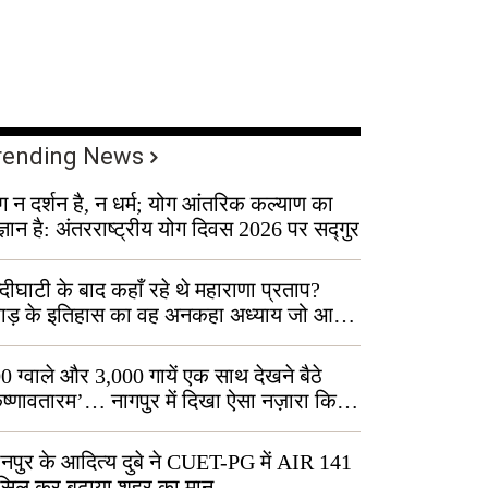
rending News
ग न दर्शन है, न धर्म; योग आंतरिक कल्याण का
ज्ञान है: अंतरराष्ट्रीय योग दिवस 2026 पर सद्गुर
्दीघाटी के बाद कहाँ रहे थे महाराणा प्रताप?
वाड़ के इतिहास का वह अनकहा अध्याय जो आज
 कोल्यारी में जीवित है
0 ग्वाले और 3,000 गायें एक साथ देखने बैठे
ृष्णावतारम’… नागपुर में दिखा ऐसा नज़ारा कि
ग बोले, “ऐसा तो सिर्फ़ कृष्ण ही कर सकते हैं”
नपुर के आदित्य दुबे ने CUET-PG में AIR 141
सिल कर बढ़ाया शहर का मान