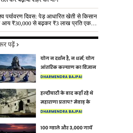
श्व पर्यावरण दिवस: पेड़ आधारित खेती से किसान
 आय ₹30,000 से बढ़कर ₹3 लाख प्रति एकड़
ूर पढ़ें
योग न दर्शन है, न धर्म; योग
आंतरिक कल्याण का विज्ञान
है: अंतरराष्ट्रीय योग दिवस
DHARMENDRA BAJPAI
2026 पर सद्गुर
हल्दीघाटी के बाद कहाँ रहे थे
महाराणा प्रताप? मेवाड़ के
इतिहास का वह अनकहा
DHARMENDRA BAJPAI
अध्याय जो आज भी कोल्यारी
100 ग्वाले और 3,000 गायें
में जीवित है