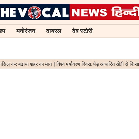
ल्प
मनोरंजन
वायरल
वेब स्टोरी