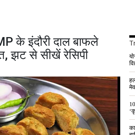
 के इंदौरी दाल बाफले
T
, झट से सीखें रेसिपी
यो
वि
हल
मे
भी
10
‘क
लो
का
हा