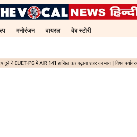
ल्प
मनोरंजन
वायरल
वेब स्टोरी