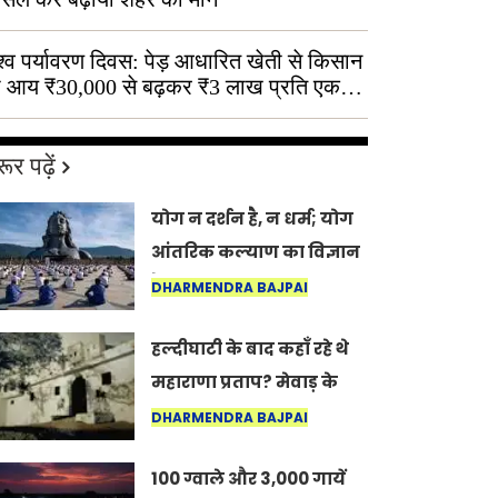
श्व पर्यावरण दिवस: पेड़ आधारित खेती से किसान
 आय ₹30,000 से बढ़कर ₹3 लाख प्रति एकड़
ूर पढ़ें
योग न दर्शन है, न धर्म; योग
आंतरिक कल्याण का विज्ञान
है: अंतरराष्ट्रीय योग दिवस
DHARMENDRA BAJPAI
2026 पर सद्गुर
हल्दीघाटी के बाद कहाँ रहे थे
महाराणा प्रताप? मेवाड़ के
इतिहास का वह अनकहा
DHARMENDRA BAJPAI
अध्याय जो आज भी कोल्यारी
100 ग्वाले और 3,000 गायें
में जीवित है