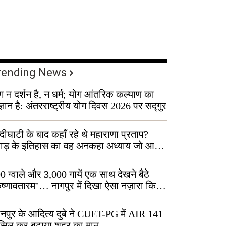
rending News
ग न दर्शन है, न धर्म; योग आंतरिक कल्याण का
ज्ञान है: अंतरराष्ट्रीय योग दिवस 2026 पर सद्गुर
्दीघाटी के बाद कहाँ रहे थे महाराणा प्रताप?
वाड़ के इतिहास का वह अनकहा अध्याय जो आज
 कोल्यारी में जीवित है
0 ग्वाले और 3,000 गायें एक साथ देखने बैठे
ृष्णावतारम’… नागपुर में दिखा ऐसा नज़ारा कि
ग बोले, “ऐसा तो सिर्फ़ कृष्ण ही कर सकते हैं”
नपुर के आदित्य दुबे ने CUET-PG में AIR 141
सिल कर बढ़ाया शहर का मान