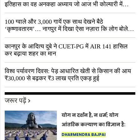
इतिहास का वह अनकहा अध्याय जो आज भी कोल्यारी में
जीवित है
100 ग्वाले और 3,000 गायें एक साथ देखने बैठे
‘कृष्णावतारम’… नागपुर में दिखा ऐसा नज़ारा कि लोग बोले,
“ऐसा तो सिर्फ़ कृष्ण ही कर सकते हैं”
कानपुर के आदित्य दुबे ने CUET-PG में AIR 141 हासिल
कर बढ़ाया शहर का मान
विश्व पर्यावरण दिवस: पेड़ आधारित खेती से किसान की आय
₹30,000 से बढ़कर ₹3 लाख प्रति एकड़ हुई
जरूर पढ़ें
योग न दर्शन है, न धर्म; योग
आंतरिक कल्याण का विज्ञान है:
अंतरराष्ट्रीय योग दिवस 2026 पर
DHARMENDRA BAJPAI