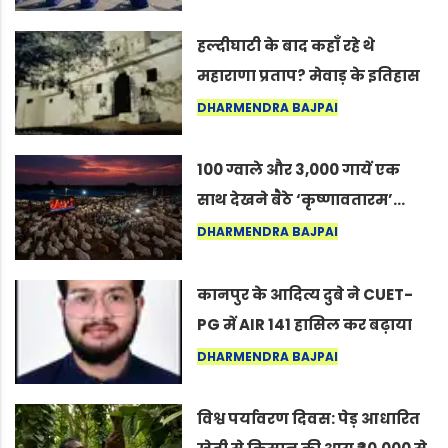
सद्गुर
हल्दीघाटी के बाद कहाँ रहे थे
महाराणा प्रताप? मेवाड़ के इतिहास
का वह अनकहा अध्याय जो आज भी
DHARMENDRA BAJPAI
कोल्यारी में जीवित है
100 ग्वाले और 3,000 गायें एक
साथ देखने बैठे ‘कृष्णावतारम’…
नागपुर में दिखा ऐसा नज़ारा कि
DHARMENDRA BAJPAI
लोग बोले, “ऐसा तो सिर्फ़ कृष्ण ही
कर सकते हैं”
कानपुर के आदित्य दुबे ने CUET-
PG में AIR 141 हासिल कर बढ़ाया
शहर का मान
DHARMENDRA BAJPAI
विश्व पर्यावरण दिवस: पेड़ आधारित