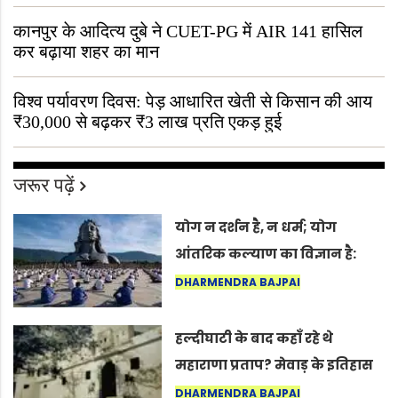
“ऐसा तो सिर्फ़ कृष्ण ही कर सकते हैं”
कानपुर के आदित्य दुबे ने CUET-PG में AIR 141 हासिल
कर बढ़ाया शहर का मान
विश्व पर्यावरण दिवस: पेड़ आधारित खेती से किसान की आय
₹30,000 से बढ़कर ₹3 लाख प्रति एकड़ हुई
जरूर पढ़ें
योग न दर्शन है, न धर्म; योग
आंतरिक कल्याण का विज्ञान है:
अंतरराष्ट्रीय योग दिवस 2026 पर
DHARMENDRA BAJPAI
सद्गुर
हल्दीघाटी के बाद कहाँ रहे थे
महाराणा प्रताप? मेवाड़ के इतिहास
का वह अनकहा अध्याय जो आज भी
DHARMENDRA BAJPAI