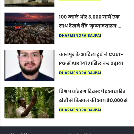
कोल्यारी में जीवित है
100 ग्वाले और 3,000 गायें एक
साथ देखने बैठे ‘कृष्णावतारम’…
नागपुर में दिखा ऐसा नज़ारा कि
DHARMENDRA BAJPAI
लोग बोले, “ऐसा तो सिर्फ़ कृष्ण ही
कर सकते हैं”
कानपुर के आदित्य दुबे ने CUET-
PG में AIR 141 हासिल कर बढ़ाया
शहर का मान
DHARMENDRA BAJPAI
विश्व पर्यावरण दिवस: पेड़ आधारित
खेती से किसान की आय ₹30,000 से
बढ़कर ₹3 लाख प्रति एकड़ हुई
DHARMENDRA BAJPAI