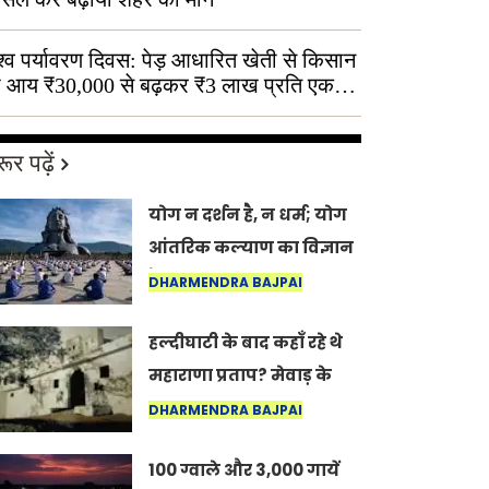
श्व पर्यावरण दिवस: पेड़ आधारित खेती से किसान
 आय ₹30,000 से बढ़कर ₹3 लाख प्रति एकड़
ूर पढ़ें
योग न दर्शन है, न धर्म; योग
आंतरिक कल्याण का विज्ञान
है: अंतरराष्ट्रीय योग दिवस
DHARMENDRA BAJPAI
2026 पर सद्गुर
हल्दीघाटी के बाद कहाँ रहे थे
महाराणा प्रताप? मेवाड़ के
इतिहास का वह अनकहा
DHARMENDRA BAJPAI
अध्याय जो आज भी कोल्यारी
100 ग्वाले और 3,000 गायें
में जीवित है