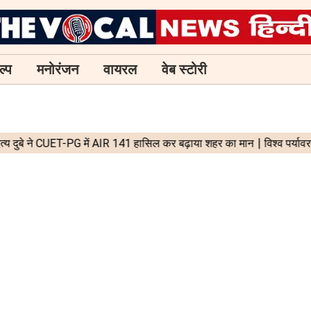
ल्प
मनोरंजन
वायरल
वेब स्टोरी