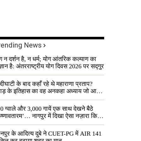
rending News
ग न दर्शन है, न धर्म; योग आंतरिक कल्याण का
ज्ञान है: अंतरराष्ट्रीय योग दिवस 2026 पर सद्गुर
्दीघाटी के बाद कहाँ रहे थे महाराणा प्रताप?
वाड़ के इतिहास का वह अनकहा अध्याय जो आज
 कोल्यारी में जीवित है
0 ग्वाले और 3,000 गायें एक साथ देखने बैठे
ृष्णावतारम’… नागपुर में दिखा ऐसा नज़ारा कि
ग बोले, “ऐसा तो सिर्फ़ कृष्ण ही कर सकते हैं”
नपुर के आदित्य दुबे ने CUET-PG में AIR 141
सिल कर बढ़ाया शहर का मान