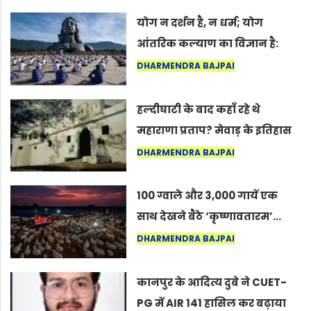
योग न दर्शन है, न धर्म; योग
आंतरिक कल्याण का विज्ञान है:
अंतरराष्ट्रीय योग दिवस 2026 पर
DHARMENDRA BAJPAI
सद्गुर
हल्दीघाटी के बाद कहाँ रहे थे
महाराणा प्रताप? मेवाड़ के इतिहास
का वह अनकहा अध्याय जो आज भी
DHARMENDRA BAJPAI
कोल्यारी में जीवित है
100 ग्वाले और 3,000 गायें एक
साथ देखने बैठे ‘कृष्णावतारम’…
नागपुर में दिखा ऐसा नज़ारा कि
DHARMENDRA BAJPAI
लोग बोले, “ऐसा तो सिर्फ़ कृष्ण ही
कर सकते हैं”
कानपुर के आदित्य दुबे ने CUET-
PG में AIR 141 हासिल कर बढ़ाया