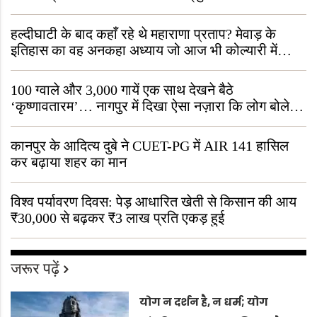
हल्दीघाटी के बाद कहाँ रहे थे महाराणा प्रताप? मेवाड़ के
इतिहास का वह अनकहा अध्याय जो आज भी कोल्यारी में
जीवित है
100 ग्वाले और 3,000 गायें एक साथ देखने बैठे
‘कृष्णावतारम’… नागपुर में दिखा ऐसा नज़ारा कि लोग बोले,
“ऐसा तो सिर्फ़ कृष्ण ही कर सकते हैं”
कानपुर के आदित्य दुबे ने CUET-PG में AIR 141 हासिल
कर बढ़ाया शहर का मान
विश्व पर्यावरण दिवस: पेड़ आधारित खेती से किसान की आय
₹30,000 से बढ़कर ₹3 लाख प्रति एकड़ हुई
जरूर पढ़ें
योग न दर्शन है, न धर्म; योग