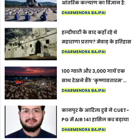
आंतरिक कल्याण का विज्ञान है:
अंतरराष्ट्रीय योग दिवस 2026 पर
DHARMENDRA BAJPAI
सद्गुर
हल्दीघाटी के बाद कहाँ रहे थे
महाराणा प्रताप? मेवाड़ के इतिहास
का वह अनकहा अध्याय जो आज भी
DHARMENDRA BAJPAI
कोल्यारी में जीवित है
100 ग्वाले और 3,000 गायें एक
साथ देखने बैठे ‘कृष्णावतारम’…
नागपुर में दिखा ऐसा नज़ारा कि
DHARMENDRA BAJPAI
लोग बोले, “ऐसा तो सिर्फ़ कृष्ण ही
कर सकते हैं”
कानपुर के आदित्य दुबे ने CUET-
PG में AIR 141 हासिल कर बढ़ाया
शहर का मान
DHARMENDRA BAJPAI