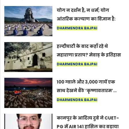
योग न दर्शन है, न धर्म; योग
आंतरिक कल्याण का विज्ञान है:
अंतरराष्ट्रीय योग दिवस 2026 पर
DHARMENDRA BAJPAI
सद्गुर
हल्दीघाटी के बाद कहाँ रहे थे
महाराणा प्रताप? मेवाड़ के इतिहास
का वह अनकहा अध्याय जो आज भी
DHARMENDRA BAJPAI
कोल्यारी में जीवित है
100 ग्वाले और 3,000 गायें एक
साथ देखने बैठे ‘कृष्णावतारम’…
नागपुर में दिखा ऐसा नज़ारा कि
DHARMENDRA BAJPAI
लोग बोले, “ऐसा तो सिर्फ़ कृष्ण ही
कर सकते हैं”
कानपुर के आदित्य दुबे ने CUET-
PG में AIR 141 हासिल कर बढ़ाया