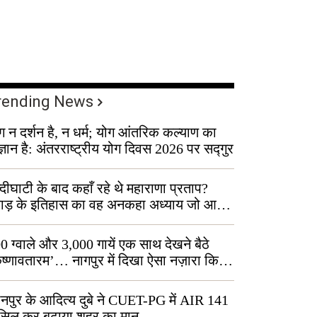
rending News
ग न दर्शन है, न धर्म; योग आंतरिक कल्याण का
ज्ञान है: अंतरराष्ट्रीय योग दिवस 2026 पर सद्गुर
्दीघाटी के बाद कहाँ रहे थे महाराणा प्रताप?
वाड़ के इतिहास का वह अनकहा अध्याय जो आज
 कोल्यारी में जीवित है
0 ग्वाले और 3,000 गायें एक साथ देखने बैठे
ृष्णावतारम’… नागपुर में दिखा ऐसा नज़ारा कि
ग बोले, “ऐसा तो सिर्फ़ कृष्ण ही कर सकते हैं”
नपुर के आदित्य दुबे ने CUET-PG में AIR 141
सिल कर बढ़ाया शहर का मान