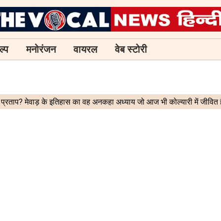
ल्प
मनोरंजन
वायरल
वेब स्टोरी