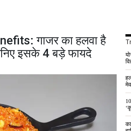
fits: गाजर का हलवा है
T
ानिए इसके 4 बड़े फायदे
यो
वि
हल
मे
भी
10
‘क
लो
का
हा