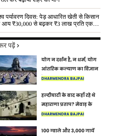
श्व पर्यावरण दिवस: पेड़ आधारित खेती से किसान
 आय ₹30,000 से बढ़कर ₹3 लाख प्रति एकड़
ूर पढ़ें
योग न दर्शन है, न धर्म; योग
आंतरिक कल्याण का विज्ञान
है: अंतरराष्ट्रीय योग दिवस
DHARMENDRA BAJPAI
2026 पर सद्गुर
हल्दीघाटी के बाद कहाँ रहे थे
महाराणा प्रताप? मेवाड़ के
इतिहास का वह अनकहा
DHARMENDRA BAJPAI
अध्याय जो आज भी कोल्यारी
100 ग्वाले और 3,000 गायें
में जीवित है