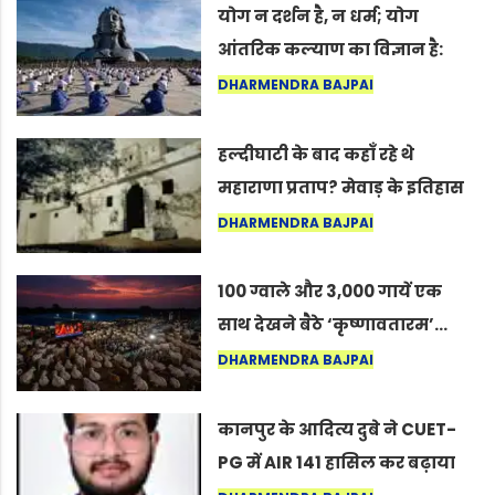
योग न दर्शन है, न धर्म; योग
आंतरिक कल्याण का विज्ञान है:
अंतरराष्ट्रीय योग दिवस 2026 पर
DHARMENDRA BAJPAI
सद्गुर
हल्दीघाटी के बाद कहाँ रहे थे
महाराणा प्रताप? मेवाड़ के इतिहास
का वह अनकहा अध्याय जो आज भी
DHARMENDRA BAJPAI
कोल्यारी में जीवित है
100 ग्वाले और 3,000 गायें एक
साथ देखने बैठे ‘कृष्णावतारम’…
नागपुर में दिखा ऐसा नज़ारा कि
DHARMENDRA BAJPAI
लोग बोले, “ऐसा तो सिर्फ़ कृष्ण ही
कर सकते हैं”
कानपुर के आदित्य दुबे ने CUET-
PG में AIR 141 हासिल कर बढ़ाया