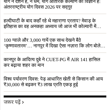
योग न दर्शन है, न धर्म; योग आंतरिक कल्याण का विज्ञान है:
अंतरराष्ट्रीय योग दिवस 2026 पर सद्गुर
हल्दीघाटी के बाद कहाँ रहे थे महाराणा प्रताप? मेवाड़ के
इतिहास का वह अनकहा अध्याय जो आज भी कोल्यारी में
जीवित है
100 ग्वाले और 3,000 गायें एक साथ देखने बैठे
‘कृष्णावतारम’… नागपुर में दिखा ऐसा नज़ारा कि लोग बोले,
“ऐसा तो सिर्फ़ कृष्ण ही कर सकते हैं”
कानपुर के आदित्य दुबे ने CUET-PG में AIR 141 हासिल
कर बढ़ाया शहर का मान
विश्व पर्यावरण दिवस: पेड़ आधारित खेती से किसान की आय
₹30,000 से बढ़कर ₹3 लाख प्रति एकड़ हुई
जरूर पढ़ें