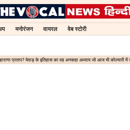
ल्प
मनोरंजन
वायरल
वेब स्टोरी