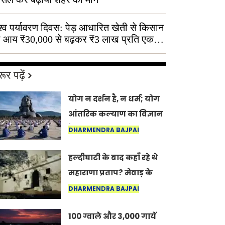
श्व पर्यावरण दिवस: पेड़ आधारित खेती से किसान
 आय ₹30,000 से बढ़कर ₹3 लाख प्रति एकड़
ूर पढ़ें
योग न दर्शन है, न धर्म; योग
आंतरिक कल्याण का विज्ञान
है: अंतरराष्ट्रीय योग दिवस
DHARMENDRA BAJPAI
2026 पर सद्गुर
हल्दीघाटी के बाद कहाँ रहे थे
महाराणा प्रताप? मेवाड़ के
इतिहास का वह अनकहा
DHARMENDRA BAJPAI
अध्याय जो आज भी कोल्यारी
100 ग्वाले और 3,000 गायें
में जीवित है