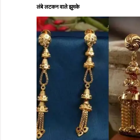
लंबे लटकन वाले झुमके