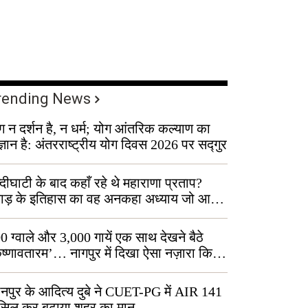
rending News
ग न दर्शन है, न धर्म; योग आंतरिक कल्याण का
ज्ञान है: अंतरराष्ट्रीय योग दिवस 2026 पर सद्गुर
्दीघाटी के बाद कहाँ रहे थे महाराणा प्रताप?
वाड़ के इतिहास का वह अनकहा अध्याय जो आज
 कोल्यारी में जीवित है
0 ग्वाले और 3,000 गायें एक साथ देखने बैठे
ृष्णावतारम’… नागपुर में दिखा ऐसा नज़ारा कि
ग बोले, “ऐसा तो सिर्फ़ कृष्ण ही कर सकते हैं”
नपुर के आदित्य दुबे ने CUET-PG में AIR 141
सिल कर बढ़ाया शहर का मान