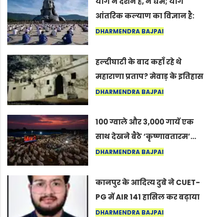
योग न दर्शन है, न धर्म; योग
आंतरिक कल्याण का विज्ञान है:
अंतरराष्ट्रीय योग दिवस 2026 पर
DHARMENDRA BAJPAI
सद्गुर
हल्दीघाटी के बाद कहाँ रहे थे
महाराणा प्रताप? मेवाड़ के इतिहास
का वह अनकहा अध्याय जो आज भी
DHARMENDRA BAJPAI
कोल्यारी में जीवित है
100 ग्वाले और 3,000 गायें एक
साथ देखने बैठे ‘कृष्णावतारम’…
नागपुर में दिखा ऐसा नज़ारा कि
DHARMENDRA BAJPAI
लोग बोले, “ऐसा तो सिर्फ़ कृष्ण ही
कर सकते हैं”
कानपुर के आदित्य दुबे ने CUET-
PG में AIR 141 हासिल कर बढ़ाया
शहर का मान
DHARMENDRA BAJPAI