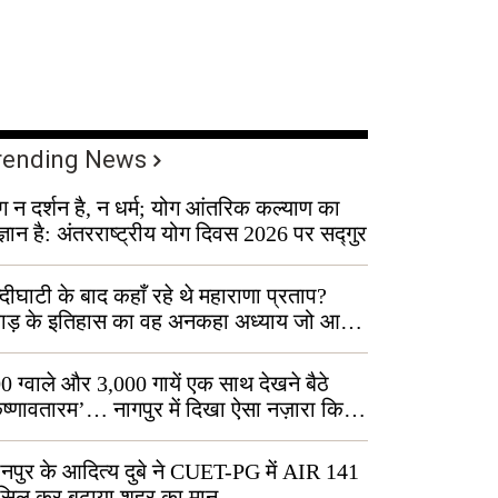
rending News
ग न दर्शन है, न धर्म; योग आंतरिक कल्याण का
ज्ञान है: अंतरराष्ट्रीय योग दिवस 2026 पर सद्गुर
्दीघाटी के बाद कहाँ रहे थे महाराणा प्रताप?
वाड़ के इतिहास का वह अनकहा अध्याय जो आज
 कोल्यारी में जीवित है
0 ग्वाले और 3,000 गायें एक साथ देखने बैठे
ृष्णावतारम’… नागपुर में दिखा ऐसा नज़ारा कि
ग बोले, “ऐसा तो सिर्फ़ कृष्ण ही कर सकते हैं”
नपुर के आदित्य दुबे ने CUET-PG में AIR 141
सिल कर बढ़ाया शहर का मान