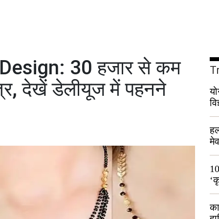
Design: 30 हजार से कम
T
र, देखें डेलीयूज में पहनने
यो
वि
हल
मे
भी
10
‘क
लो
का
हा