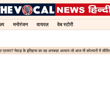
ल्प
मनोरंजन
वायरल
वेब स्टोरी