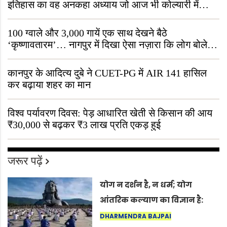
इतिहास का वह अनकहा अध्याय जो आज भी कोल्यारी में
जीवित है
100 ग्वाले और 3,000 गायें एक साथ देखने बैठे
‘कृष्णावतारम’… नागपुर में दिखा ऐसा नज़ारा कि लोग बोले,
“ऐसा तो सिर्फ़ कृष्ण ही कर सकते हैं”
कानपुर के आदित्य दुबे ने CUET-PG में AIR 141 हासिल
कर बढ़ाया शहर का मान
विश्व पर्यावरण दिवस: पेड़ आधारित खेती से किसान की आय
₹30,000 से बढ़कर ₹3 लाख प्रति एकड़ हुई
जरूर पढ़ें
योग न दर्शन है, न धर्म; योग
आंतरिक कल्याण का विज्ञान है:
अंतरराष्ट्रीय योग दिवस 2026 पर
DHARMENDRA BAJPAI