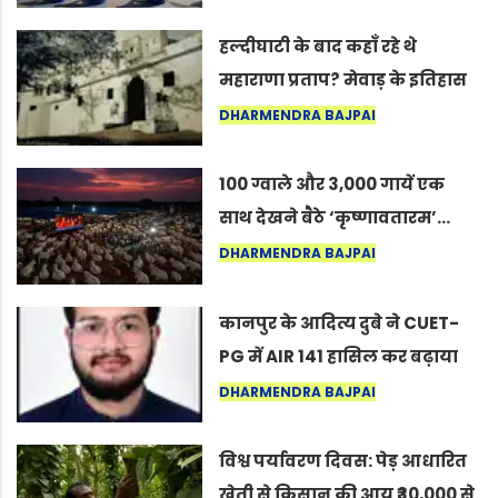
सद्गुर
हल्दीघाटी के बाद कहाँ रहे थे
महाराणा प्रताप? मेवाड़ के इतिहास
का वह अनकहा अध्याय जो आज भी
DHARMENDRA BAJPAI
कोल्यारी में जीवित है
100 ग्वाले और 3,000 गायें एक
साथ देखने बैठे ‘कृष्णावतारम’…
नागपुर में दिखा ऐसा नज़ारा कि
DHARMENDRA BAJPAI
लोग बोले, “ऐसा तो सिर्फ़ कृष्ण ही
कर सकते हैं”
कानपुर के आदित्य दुबे ने CUET-
PG में AIR 141 हासिल कर बढ़ाया
शहर का मान
DHARMENDRA BAJPAI
विश्व पर्यावरण दिवस: पेड़ आधारित
खेती से किसान की आय ₹30,000 से