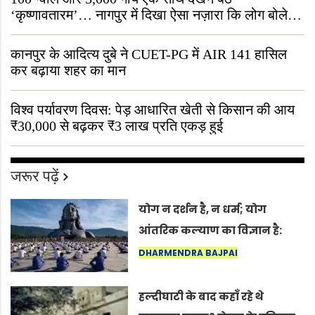
‘कृष्णावतारम’… नागपुर में दिखा ऐसा नज़ारा कि लोग बोले,
“ऐसा तो सिर्फ़ कृष्ण ही कर सकते हैं”
कानपुर के आदित्य दुबे ने CUET-PG में AIR 141 हासिल
कर बढ़ाया शहर का मान
विश्व पर्यावरण दिवस: पेड़ आधारित खेती से किसान की आय
₹30,000 से बढ़कर ₹3 लाख प्रति एकड़ हुई
जरूर पढ़ें
योग न दर्शन है, न धर्म; योग
आंतरिक कल्याण का विज्ञान है:
अंतरराष्ट्रीय योग दिवस 2026 पर
DHARMENDRA BAJPAI
सद्गुर
हल्दीघाटी के बाद कहाँ रहे थे