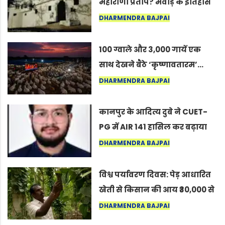
महाराणा प्रताप? मेवाड़ के इतिहास
का वह अनकहा अध्याय जो आज भी
DHARMENDRA BAJPAI
कोल्यारी में जीवित है
100 ग्वाले और 3,000 गायें एक
साथ देखने बैठे ‘कृष्णावतारम’…
नागपुर में दिखा ऐसा नज़ारा कि
DHARMENDRA BAJPAI
लोग बोले, “ऐसा तो सिर्फ़ कृष्ण ही
कर सकते हैं”
कानपुर के आदित्य दुबे ने CUET-
PG में AIR 141 हासिल कर बढ़ाया
शहर का मान
DHARMENDRA BAJPAI
विश्व पर्यावरण दिवस: पेड़ आधारित
खेती से किसान की आय ₹30,000 से
बढ़कर ₹3 लाख प्रति एकड़ हुई
DHARMENDRA BAJPAI