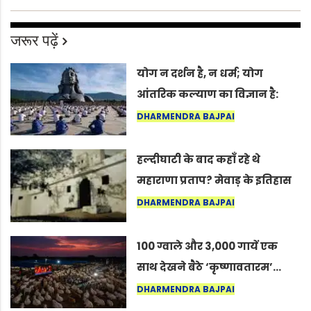
जरूर पढ़ें
योग न दर्शन है, न धर्म; योग
आंतरिक कल्याण का विज्ञान है:
अंतरराष्ट्रीय योग दिवस 2026 पर
DHARMENDRA BAJPAI
सद्गुर
हल्दीघाटी के बाद कहाँ रहे थे
महाराणा प्रताप? मेवाड़ के इतिहास
का वह अनकहा अध्याय जो आज भी
DHARMENDRA BAJPAI
कोल्यारी में जीवित है
100 ग्वाले और 3,000 गायें एक
साथ देखने बैठे ‘कृष्णावतारम’…
नागपुर में दिखा ऐसा नज़ारा कि
DHARMENDRA BAJPAI
लोग बोले, “ऐसा तो सिर्फ़ कृष्ण ही