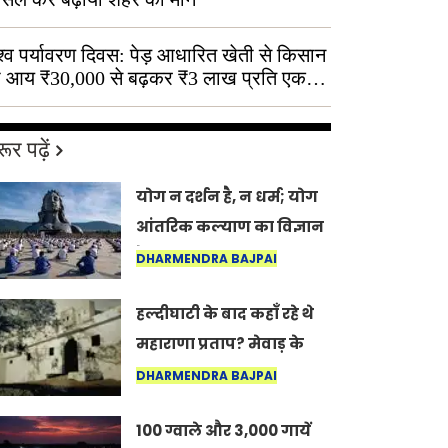
श्व पर्यावरण दिवस: पेड़ आधारित खेती से किसान
 आय ₹30,000 से बढ़कर ₹3 लाख प्रति एकड़
ूर पढ़ें
योग न दर्शन है, न धर्म; योग
आंतरिक कल्याण का विज्ञान
है: अंतरराष्ट्रीय योग दिवस
DHARMENDRA BAJPAI
2026 पर सद्गुर
हल्दीघाटी के बाद कहाँ रहे थे
महाराणा प्रताप? मेवाड़ के
इतिहास का वह अनकहा
DHARMENDRA BAJPAI
अध्याय जो आज भी कोल्यारी
100 ग्वाले और 3,000 गायें
में जीवित है