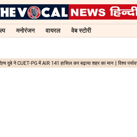
ल्प
मनोरंजन
वायरल
वेब स्टोरी