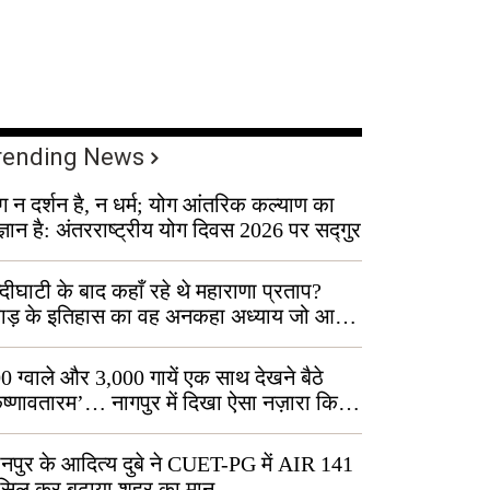
rending News
ग न दर्शन है, न धर्म; योग आंतरिक कल्याण का
ज्ञान है: अंतरराष्ट्रीय योग दिवस 2026 पर सद्गुर
्दीघाटी के बाद कहाँ रहे थे महाराणा प्रताप?
वाड़ के इतिहास का वह अनकहा अध्याय जो आज
 कोल्यारी में जीवित है
0 ग्वाले और 3,000 गायें एक साथ देखने बैठे
ृष्णावतारम’… नागपुर में दिखा ऐसा नज़ारा कि
ग बोले, “ऐसा तो सिर्फ़ कृष्ण ही कर सकते हैं”
नपुर के आदित्य दुबे ने CUET-PG में AIR 141
सिल कर बढ़ाया शहर का मान