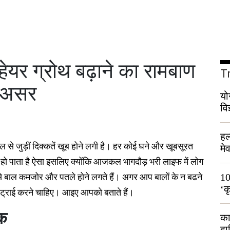
ेयर ग्रोथ बढ़ाने का रामबाण
T
ा असर
यो
वि
हल
े जुड़ीं दिक्कतें खूब होने लगी है।
हर कोई घने और खूबसूरत
मे
भी
 हो पाता है ऐसा इसलिए क्योंकि आजकल भागदौड़ भरी लाइफ में लोग
 से बाल कमजोर और पतले होने लगते हैं। अगर आप बालों के न बढने
10
‘क
क ट्राई करने चाहिए। आइए आपको बताते हैं।
लो
्क
का
हा