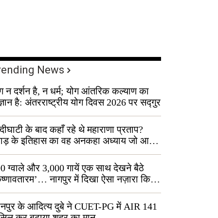
rending News
ग न दर्शन है, न धर्म; योग आंतरिक कल्याण का
ज्ञान है: अंतरराष्ट्रीय योग दिवस 2026 पर सद्गुर
्दीघाटी के बाद कहाँ रहे थे महाराणा प्रताप?
वाड़ के इतिहास का वह अनकहा अध्याय जो आज
 कोल्यारी में जीवित है
0 ग्वाले और 3,000 गायें एक साथ देखने बैठे
ृष्णावतारम’… नागपुर में दिखा ऐसा नज़ारा कि
ग बोले, “ऐसा तो सिर्फ़ कृष्ण ही कर सकते हैं”
नपुर के आदित्य दुबे ने CUET-PG में AIR 141
सिल कर बढ़ाया शहर का मान