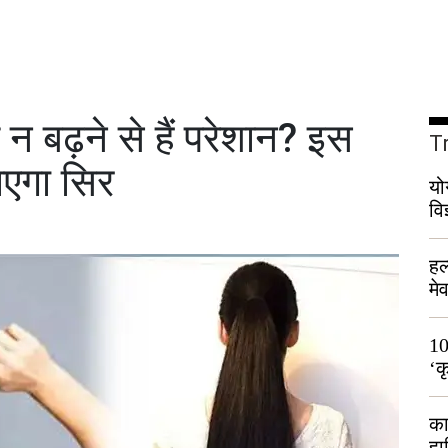
 बढ़ने से हैं परेशान? इस
T
ाएगा सिर
यो
वि
हल
मे
भी
10
‘क
लो
का
हा