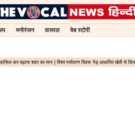
ल्प
मनोरंजन
वायरल
वेब स्टोरी