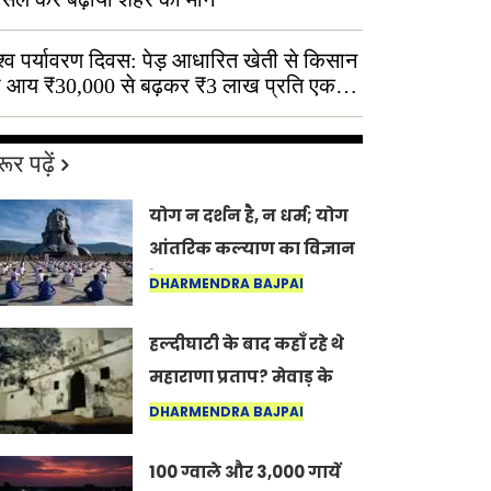
श्व पर्यावरण दिवस: पेड़ आधारित खेती से किसान
 आय ₹30,000 से बढ़कर ₹3 लाख प्रति एकड़
ूर पढ़ें
योग न दर्शन है, न धर्म; योग
आंतरिक कल्याण का विज्ञान
है: अंतरराष्ट्रीय योग दिवस
DHARMENDRA BAJPAI
2026 पर सद्गुर
हल्दीघाटी के बाद कहाँ रहे थे
महाराणा प्रताप? मेवाड़ के
इतिहास का वह अनकहा
DHARMENDRA BAJPAI
अध्याय जो आज भी कोल्यारी
100 ग्वाले और 3,000 गायें
में जीवित है