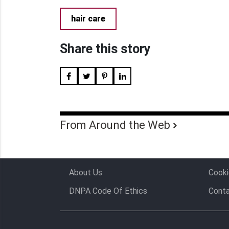
hair care
Share this story
From Around the Web
About Us
Cooki
DNPA Code Of Ethics
Conta