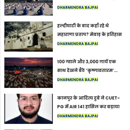
अंतरराष्ट्रीय योग दिवस 2026 पर
DHARMENDRA BAJPAI
सद्गुर
हल्दीघाटी के बाद कहाँ रहे थे
महाराणा प्रताप? मेवाड़ के इतिहास
का वह अनकहा अध्याय जो आज भी
DHARMENDRA BAJPAI
कोल्यारी में जीवित है
100 ग्वाले और 3,000 गायें एक
साथ देखने बैठे ‘कृष्णावतारम’…
नागपुर में दिखा ऐसा नज़ारा कि
DHARMENDRA BAJPAI
लोग बोले, “ऐसा तो सिर्फ़ कृष्ण ही
कर सकते हैं”
कानपुर के आदित्य दुबे ने CUET-
PG में AIR 141 हासिल कर बढ़ाया
शहर का मान
DHARMENDRA BAJPAI